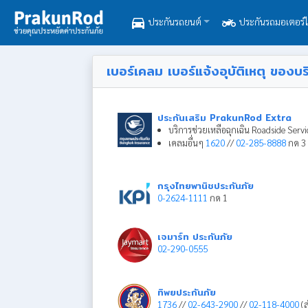
directions_car
two_wheeler
ประกันรถยนต์
ประกันรถมอเตอร์ไ
เบอร์เคลม เบอร์แจ้งอุบัติเหตุ ของบร
ประกันเสริม PrakunRod Extra
บริการช่วยเหลือฉุกเฉิน Roadside Serv
เคลมอื่นๆ
1620
//
02-285-8888
กด 3 
กรุงไทยพานิชประกันภัย
0-2624-1111
กด 1
เจมาร์ท ประกันภัย
02-290-0555
ทิพยประกันภัย
1736
//
02-643-2900
//
02-118-4000
(ส