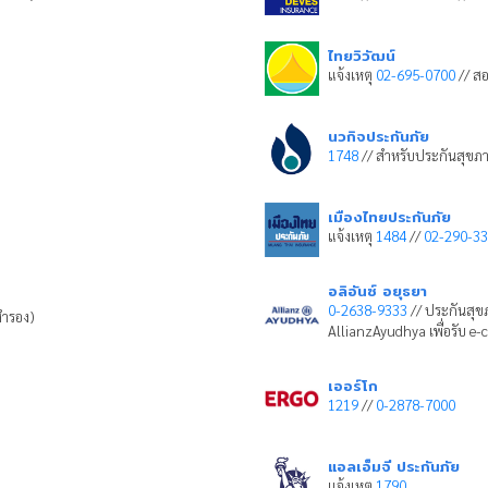
ไทยวิวัฒน์
แจ้งเหตุ
02-695-0700
// ส
นวกิจประกันภัย
1748
// สำหรับประกันสุขภ
เมืองไทยประกันภัย
แจ้งเหตุ
1484
//
02-290-3
อลิอันซ์ อยุธยา
0-2638-9333
// ประกันสุ
ำรอง)
AllianzAyudhya เพื่อรับ 
เออร์โก
1219
//
0-2878-7000
แอลเอ็มจี ประกันภัย
แจ้งเหตุ
1790