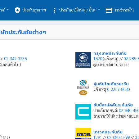
health_and_safety
more_vert
payment
ซค์
ประกันสุขภาพ
ประกันอุบัติเหตุ / อื่นๆ
การชำระเงิน
ิษัทประกันภัยต่างๆ
กรุงเทพประกันภัย
ice
02-342-3235
1620
(แจ้งเหตุ) //
02-285-
(เคลมทั่วไป)
@bangkokinsurance
คุ้มภัยโตเกียวมารีน
แจ้งเหตุ
0-2257-8080
ชับบ์สามัคคีประกันภัย
ประกันรถยนต์:
02-640-45
สามารถใช้บัตรประชาชนแท
เทเวศประกันภัย
ำรอง)
1291
//
02-080-1599
//
0-