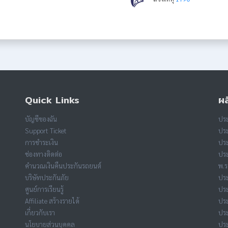
Quick Links
ผล
บัญชีของฉัน
ประ
Support Ticket
ประ
การชำระเงิน
ประ
ช่องทางติดต่อ
ประ
คำนวณเงินคืนประกันรถยนต์
พ.ร
บริษัทประกันภัย
ประ
ศูนย์การเรียนรู้
ประ
Affiliate สร้างรายได้
ปร
เกี่ยวกับเรา
ประ
นโยบายส่วนบุคคล
ประ