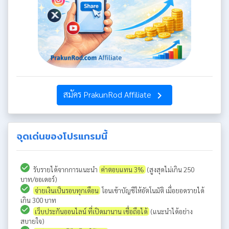
สมัคร PrakunRod Affiliate
navigate_next
จุดเด่นของโปรแกรมนี้
รับรายได้จากการแนะนำ
ค่าตอบแทน 3%
(สูงสุดไม่เกิน 250
บาท/ออเดอร์)
จ่ายเงินเป็นรอบทุกเดือน
โอนเข้าบัญชีให้อัตโนมัติ เมื่อยอดรายได้
เกิน 300 บาท
เว็บประกันออนไลน์ ที่เปิดมานาน เชื่อถือได้
(แนะนำได้อย่าง
สบายใจ)