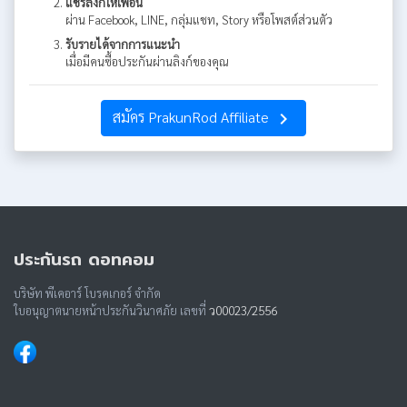
แชร์ลิงก์ให้เพื่อน
ผ่าน Facebook, LINE, กลุ่มแชท, Story หรือโพสต์ส่วนตัว
รับรายได้จากการแนะนำ
เมื่อมีคนซื้อประกันผ่านลิงก์ของคุณ
สมัคร PrakunRod Affiliate
navigate_next
ประกันรถ ดอทคอม
บริษัท พีเคอาร์ โบรคเกอร์ จำกัด
ใบอนุญาตนายหน้าประกันวินาศภัย เลขที่
ว00023/2556