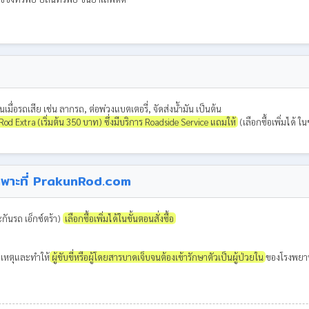
เมื่อรถเสีย เช่น ลากรถ, ต่อพ่วงแบตเตอรี่, จัดส่งน้ำมัน เป็นต้น
d Extra (เริ่มต้น 350 บาท) ซึ่งมีบริการ Roadside Service แถมให้
(เลือกซื้อเพิ่มได้ ในข
ีเฉพาะที่ PrakunRod.com
กันรถ เอ็กซ์ตร้า)
เลือกซื้อเพิ่มได้ในขั้นตอนสั่งซื้อ
ิเหตุและทำให้
ผู้ขับขี่หรือผู้โดยสารบาดเจ็บจนต้องเข้ารักษาตัวเป็นผู้ป่วยใน
ของโรงพยาบา