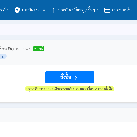
health_and_safety
more_vert
payment
ซค์
ประกันสุขภาพ
ประกันอุบัติเหตุ / อื่นๆ
การชำระเงิน
รับรถ EV)
ขายดี
[P#35545]
การ
สั่งซื้อ
navigate_next
กรุณาศึกษารายละเอียดความคุ้มครองและเงื่อนไขก่อนสั่งซื้อ