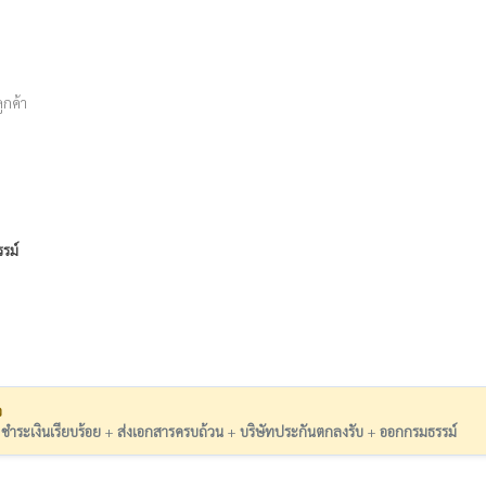
ูกค้า
รม์
ว
:
ชำระเงินเรียบร้อย
+
ส่งเอกสารครบถ้วน
+
บริษัทประกันตกลงรับ
+
ออกกรมธรรม์