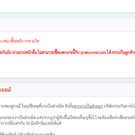
ง เช่น เชื้อเพลิง กรด แก๊ส
นภัย ผ่านนายหน้าอื่น ไม่สามารถซื้อแพกเกจนี้กับ prakunrod.com ได้ หากเป็นลูกค้าเ
รรม์
องคู่กรณี ในอุบัติเหตุที่เราเป็นฝ่ายผิด ดังนั้น
หากเราเป็นฝ่ายถูก
บริษัทประกันอาจไม่ส
ตุและรถของเราเป็นฝ่ายผิด แต่ปรากฏว่าผู้ขับขี่ไม่ใช่คนที่ระบุชื่อไว้ จะต้องเสียค่าเ
กว่าหรือเท่ากับ 50 มิลลิกรัมเปอร์เซ็นต์
้ชิงทรัพย์ ปล้นทรัพย์ ขนยาเสพติด