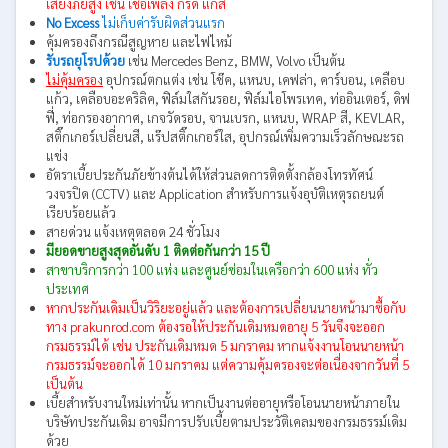
เสี่ยงภัยสูง เช่น เชื้อเพลิง กรด แก๊ส
No Excess
ไม่เก็บค่ารับผิดส่วนแรก
คุ้มครองถึงกรณีสูญหาย และไฟไหม้
รับรถยุโรปด้วย
เช่น Mercedes Benz, BMW, Volvo เป็นต้น
ไม่คุ้มครอง
อุปกรณ์ตกแต่ง เช่น โช๊ค, แหนบ, เคฟล่า, คาร์บอน, เคลือบ
แก้ว, เคลือบอะคริลิค, ฟิล์มใสกันรอย, ฟิล์มไอโพรเทค, ท่ออินเตอร์, ดิฟ
ฟี่, ท่อกรองอากาศ, เกจวัดรอบ, จานเบรก, แหนบ, WRAP สี, KEVLAR,
สติ๊กเกอร์เปลี่ยนสี, แร๊ปสติ๊กเกอร์ใส, อุปกรณ์เพิ่มความเร็วลักษณะรถ
แข่ง
อัตราเบี้ยประกันภัยข้างต้นได้ให้ส่วนลดการติดตั้งกล้องโทรทัศน์
วงจรปิด (CCTV) และ Application สำหรับการแจ้งอุบัติเหตุรถยนต์
เรียบร้อยแล้ว
สายด่วน แจ้งเหตุตลอด 24 ชั่วโมง
มียอดขายสูงสุดอันดับ 1 ติดต่อกันกว่า 15 ปี
สาขาบริการกว่า 100 แห่ง และศูนย์ซ่อมในเครือกว่า 600 แห่ง ทั่ว
ประเทศ
หากประกันเดิมเป็นวิริยะอยู่แล้ว และต้องการเปลี่ยนนายหน้ามาซื้อกับ
ทาง prakunrod.com ต้องรอให้ประกันเดิมหมดอายุ 5 วันจึงจะออก
กรมธรรม์ได้ เช่น ประกันเดิมหมด 5 มกราคม หากแจ้งงานโอนนายหน้า
กรมธรรม์จะออกได้ 10 มกราคม แต่ความคุ้มครองจะต่อเนื่องจากวันที่ 5
เป็นต้น
เบี้ยสำหรับงานใหม่เท่านั้น หากเป็นงานต่ออายุหรือโอนนายหน้าภายใน
บริษัทประกันเดิม อาจมีการปรับเบี้ยตามประวัติเคลมของกรมธรรม์เดิม
ด้วย