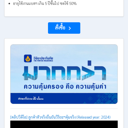
อายุใช้งานแบตฯ เกิน 5 ปีขึ้นไป ชดใช้ 50%
สั่งซื้อ
navigate_next
[คลิปวิดีโอ] ลูกค้าตัวจริงยืนยันวิริยะฯคุ้มจริง (Released year: 2024)