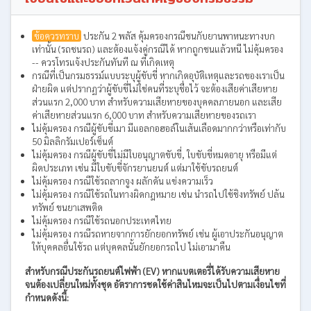
ข้อควรทราบ
ประกัน 2 พลัส คุ้มครองกรณีชนกับยานพาหนะทางบก
เท่านั้น (รถชนรถ) และต้องแจ้งคู่กรณีได้ หากถูกชนแล้วหนี ไม่คุ้มครอง
-- ควรโทรแจ้งประกันทันที ณ ที่เกิดเหตุ
กรณีที่เป็นกรมธรรม์แบบระบุผู้ขับขี่ หากเกิดอุบัติเหตุและรถของเราเป็น
ฝ่ายผิด แต่ปรากฏว่าผู้ขับขี่ไม่ใช่คนที่ระบุชื่อไว้ จะต้องเสียค่าเสียหาย
ส่วนแรก 2,000 บาท สำหรับความเสียหายของบุคคลภายนอก และเสีย
ค่าเสียหายส่วนแรก 6,000 บาท สำหรับความเสียหายของรถเรา
ไม่คุ้มครอง กรณีผู้ขับขี่เมา มีแอลกอฮอล์ในเส้นเลือดมากกว่าหรือเท่ากับ
50 มิลลิกรัมเปอร์เซ็นต์
ไม่คุ้มครอง กรณีผู้ขับขี่ไม่มีใบอนุญาตขับขี่, ใบขับขี่หมดอายุ หรือมีแต่
ผิดประเภท เช่น มีใบขับขี่จักรยานยนต์ แต่มาใช้ขับรถยนต์
ไม่คุ้มครอง กรณีใช้รถลากจูง ผลักดัน แข่งความเร็ว
ไม่คุ้มครอง กรณีใช้รถในทางผิดกฎหมาย เช่น นำรถไปใช้ชิงทรัพย์ ปล้น
ทรัพย์ ขนยาเสพติด
ไม่คุ้มครอง กรณีใช้รถนอกประเทศไทย
ไม่คุ้มครอง กรณีรถหายจากการยักยอกทรัพย์ เช่น ผู้เอาประกันอนุญาต
ให้บุคคลอื่นใช้รถ แต่บุคคลนั้นยักยอกรถไป ไม่เอามาคืน
สำหรับกรณีประกันรถยนต์ไฟฟ้า (EV) หากแบตเตอรี่ได้รับความเสียหาย
จนต้องเปลี่ยนใหม่ทั้งชุด อัตราการชดใช้ค่าสินไหมจะเป็นไปตามเงื่อนไขที่
กำหนดดังนี้: