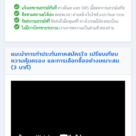
แจ้งเลขกรมธรรม์ทันที
ทางอีเมล และ SMS เมื่อออกกรมธรรม์เสร็จ
ติดตามสถานะได้เอง
ตลอดเวลา ผ่านหน้าเว็บไซต์ แบบ Real-time
จัดส่งกรมธรรม์ฟรี
จัดส่งถึงมือคุณฟรี ทางไปรษณีย์ลงทะเบียน
ไม่มีการโทรขายรบกวน
เราเคารพความเป็นส่วนตัวของท่าน
แนะนำการทำประกันภาคสมัครใจ เปรียบเทียบ
ความคุ้มครอง และการเลือกซื้ออย่างเหมาะสม
(3 นาที)