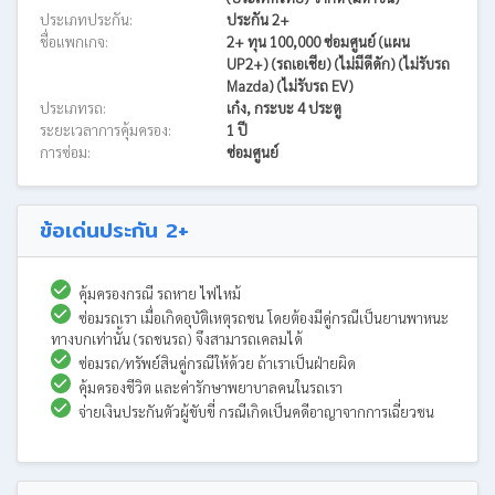
ประเภทประกัน:
ประกัน 2+
ชื่อแพกเกจ:
2+ ทุน 100,000 ซ่อมศูนย์ (แผน
UP2+) (รถเอเชีย) (ไม่มีดีดัก) (ไม่รับรถ
Mazda) (ไม่รับรถ EV)
ประเภทรถ:
เก๋ง, กระบะ 4 ประตู
ระยะเวลาการคุ้มครอง:
1 ปี
การซ่อม:
ซ่อมศูนย์
ข้อเด่นประกัน 2+
คุ้มครองกรณี รถหาย ไฟไหม้
ซ่อมรถเรา เมื่อเกิดอุบัติเหตุรถชน โดยต้องมีคู่กรณีเป็นยานพาหนะ
ทางบกเท่านั้น (รถชนรถ) จึงสามารถเคลมได้
ซ่อมรถ/ทรัพย์สินคู่กรณีให้ด้วย ถ้าเราเป็นฝ่ายผิด
คุ้มครองชีวิต และค่ารักษาพยาบาลคนในรถเรา
จ่ายเงินประกันตัวผู้ขับขี่ กรณีเกิดเป็นคดีอาญาจากการเฉี่ยวชน