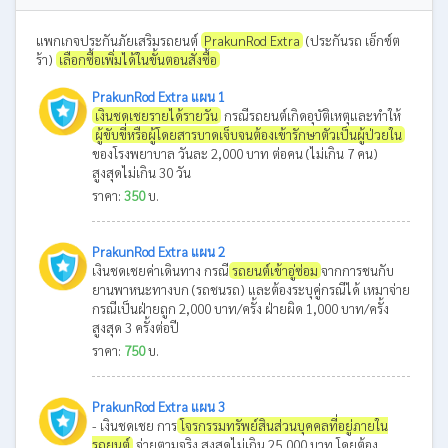
แพกเกจประกันภัยเสริมรถยนต์
PrakunRod Extra
(ประกันรถ เอ็กซ์ต
ร้า)
เลือกซื้อเพิ่มได้ในขั้นตอนสั่งซื้อ
PrakunRod Extra แผน 1
เงินชดเชยรายได้รายวัน
กรณีรถยนต์เกิดอุบัติเหตุและทำให้
ผู้ขับขี่หรือผู้โดยสารบาดเจ็บจนต้องเข้ารักษาตัวเป็นผู้ป่วยใน
ของโรงพยาบาล วันละ 2,000 บาท ต่อคน (ไม่เกิน 7 คน)
สูงสุดไม่เกิน 30 วัน
ราคา:
350
บ.
PrakunRod Extra แผน 2
เงินชดเชยค่าเดินทาง กรณี
รถยนต์เข้าอู่ซ่อม
จากการชนกับ
ยานพาหนะทางบก (รถชนรถ) และต้องระบุคู่กรณีได้ เหมาจ่าย
กรณีเป็นฝ่ายถูก 2,000 บาท/ครั้ง ฝ่ายผิด 1,000 บาท/ครั้ง
สูงสุด 3 ครั้งต่อปี
ราคา:
750
บ.
PrakunRod Extra แผน 3
- เงินชดเชย การ
โจรกรรมทรัพย์สินส่วนบุคคลที่อยู่ภายใน
รถยนต์
จ่ายตามจริง สูงสุดไม่เกิน 25,000 บาท โดยต้อง