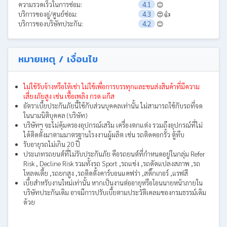
ความรวดเร็วในการซ่อม:
4.1
😊
บริการของอู่/ศูนย์ซ่อม:
4.3
😍👍
บริการของบริษัทประกัน:
4.2
😊
หมายเหตุ / เงื่อนไข
ไม่ใช้รับจ้างหรือให้เช่า ไม่ใช้เพื่อการบรรทุกและขนส่งสินค้าที่มีความ
เสี่ยงภัยสูง เช่น เชื้อเพลิง กรด แก๊ส
อัตราเบี้ยประกันภัยนี้ใช้กับส่วนบุคคลเท่านั้น ไม่สามารถใช้กับรถที่จด
ในนามนิติบุคคล (บริษัท)
บริษัทฯ จะไม่คุ้มครองอุปกรณ์เสริม เครื่องตกแต่ง รวมถึงอุปกรณ์ที่ไม่
ได้ติดตั้งมาตามมาตรฐานโรงงานผู้ผลิต เช่น รถติดคอกรั้ว ตู้ทึบ
รับอายุรถไม่เกิน 20 ปี
ประเภทรถยนต์ที่ไม่รับประกันภัย คือรถยนต์ที่กำหนดอยู่ในกลุ่ม Refer
Risk , Decline Risk รวมทั้งรถ Sport ,รถแข่ง ,รถดัดแปลงสภาพ ,รถ
โหลดเตี้ย ,รถยกสูง ,รถติดตั้งคาร์บอนแคฟร่า ,สติ๊กเกอร์ ,แรฟสี
เบี้ยสำหรับงานใหม่เท่านั้น หากเป็นงานต่ออายุหรือโอนนายหน้าภายใน
บริษัทประกันเดิม อาจมีการปรับเบี้ยตามประวัติเคลมของกรมธรรม์เดิม
ด้วย