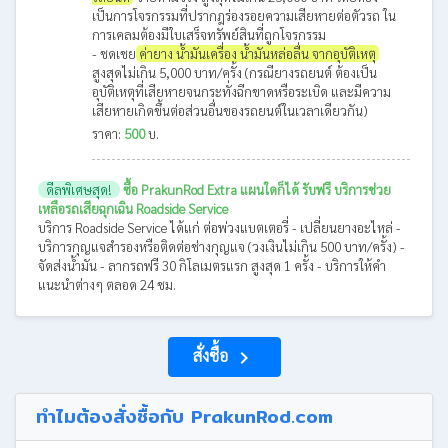
เป็นการโจรกรรมที่ปรากฎร่องรอยความเสียหายต่อตัวรถ ใน
การเคลมต้องมีใบเสร็จทรัพย์สินที่ถูกโจรกรรม
- ชดเชย
ค่ายาง น้ำมันเครื่อง น้ำมันหล่อลื่น จากอุบัติเหตุ
สูงสุดไม่เกิน 5,000 บาท/ครั้ง (กรณียางรถยนต์ ต้องเป็น
อุบัติเหตุที่เสียหายจนกระทั่งฉีกขาดหรือระเบิด และมีความ
เสียหายเกิดขึ้นต่อส่วนอื่นของรถยนต์ในเวลาเดียวกัน)
ราคา:
500
บ.
ดีลพิเศษสุด!
ซื้อ PrakunRod Extra แผนใดก็ได้ รับฟรี บริการช่วย
เหลือรถเสียฉุกเฉิน Roadside Service
บริการ Roadside Service ได้แก่ ต่อพ่วงแบตเตอรี่ - เปลี่ยนยางอะไหล่ -
บริการกุญแจสำรองหรือติดต่อช่างกุญแจ (วงเงินไม่เกิน 500 บาท/ครั้ง) -
จัดส่งน้ำมัน - ลากรถฟรี 30 กิโลเมตรแรก สูงสุด 1 ครั้ง - บริการให้คำ
แนะนำต่างๆ ตลอด 24 ชม.
สั่งซื้อ
navigate_next
ทำไมต้องสั่งซื้อกับ PrakunRod.com