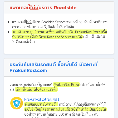
แพกเกจนี้
ไม่มี
บริการ Roadside
แพกเกจนี้
ไม่มี
บริการ Roadside Service ช่วยเหลือฉุกเฉินเมื่อรถเสีย เช่น
ลากรถ, ต่อพ่วงแบตเตอรี่, จัดส่งน้ำมัน เป็นต้น
หากต้องการ ลูกค้าสามารถซื้อประกันภัยเสริม PrakunRod Extra (เริ่ม
ต้น 350 บาท) ซึ่งมีบริการ Roadside Service แถมให้
(เลือกซื้อเพิ่มได้
ในขั้นตอนสั่งซื้อ)
ประกันภัยเสริมรถยนต์ ซื้อเพิ่มได้ มีเฉพาะที่
PrakunRod.com
แพกเกจประกันภัยเสริมรถยนต์
PrakunRod Extra
(ประกันรถ เอ็กซ์ต
ร้า)
เลือกซื้อเพิ่มได้ในขั้นตอนสั่งซื้อ
PrakunRod Extra แผน 1
เงินชดเชยรายได้รายวัน
กรณีรถยนต์เกิดอุบัติเหตุและทำให้
ผู้ขับขี่หรือผู้โดยสารบาดเจ็บจนต้องเข้ารักษาตัวเป็นผู้ป่วยใน
ของโรงพยาบาล วันละ 2,000 บาท ต่อคน (ไม่เกิน 7 คน)