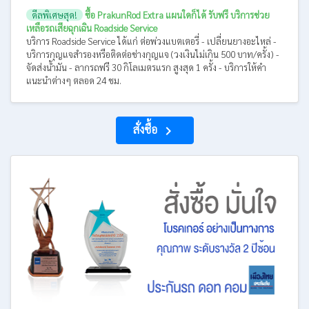
ดีลพิเศษสุด!
ซื้อ PrakunRod Extra แผนใดก็ได้ รับฟรี บริการช่วย
เหลือรถเสียฉุกเฉิน Roadside Service
บริการ Roadside Service ได้แก่ ต่อพ่วงแบตเตอรี่ - เปลี่ยนยางอะไหล่ -
บริการกุญแจสำรองหรือติดต่อช่างกุญแจ (วงเงินไม่เกิน 500 บาท/ครั้ง) -
จัดส่งน้ำมัน - ลากรถฟรี 30 กิโลเมตรแรก สูงสุด 1 ครั้ง - บริการให้คำ
แนะนำต่างๆ ตลอด 24 ชม.
สั่งซื้อ
navigate_next