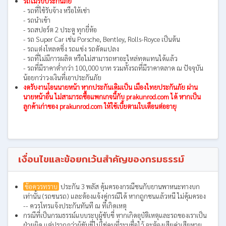
รถไม่รับประกันภัย
- รถที่ใช้รับจ้าง หรือให้เช่า
- รถนำเข้า
- รถสปอร์ต 2 ประตู ทุกยี่ห้อ
- รถ Super Car เช่น Porsche, Bentley, Rolls-Royce เป็นต้น
- รถแต่งโหลดซิ่ง รถแข่ง รถดัดแปลง
- รถที่ไม่มีการผลิต หรือไม่สามารถหาอะไหล่ทดแทนได้แล้ว
- รถที่มีราคาต่ำกว่า 100,000 บาท รวมทั้งรถที่มีราคาตลาด ณ ปัจจุบัน
น้อยกว่าวงเงินที่เอาประกันภัย
งดรับงานโอนนายหน้า หากประกันเดิมเป็น เมืองไทยประกันภัย ผ่าน
นายหน้าอื่น ไม่สามารถซื้อแพกเกจนี้กับ prakunrod.com ได้ หากเป็น
ลูกค้าเก่าของ prakunrod.com ให้ใช้เบี้ยตามใบเตือนต่ออายุ
เงื่อนไขและข้อยกเว้นสำคัญของกรมธรรม์
ข้อควรทราบ
ประกัน 3 พลัส คุ้มครองกรณีชนกับยานพาหนะทางบก
เท่านั้น (รถชนรถ) และต้องแจ้งคู่กรณีได้ หากถูกชนแล้วหนี ไม่คุ้มครอง
-- ควรโทรแจ้งประกันทันที ณ ที่เกิดเหตุ
กรณีที่เป็นกรมธรรม์แบบระบุผู้ขับขี่ หากเกิดอุบัติเหตุและรถของเราเป็น
ฝ่ายผิด แต่ปรากฏว่าผู้ขับขี่ไม่ใช่คนที่ระบุชื่อไว้ จะต้องเสียค่าเสียหาย