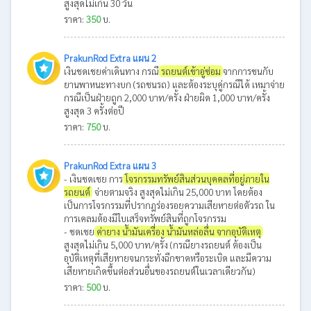
สูงสุดไม่เกิน 30 วัน
ราคา:
350
บ.
PrakunRod Extra แผน 2
เงินชดเชยค่าเดินทาง กรณี
รถยนต์เข้าอู่ซ่อม
จากการชนกับ
ยานพาหนะทางบก (รถชนรถ) และต้องระบุคู่กรณีได้ เหมาจ่าย
กรณีเป็นฝ่ายถูก 2,000 บาท/ครั้ง ฝ่ายผิด 1,000 บาท/ครั้ง
สูงสุด 3 ครั้งต่อปี
ราคา:
750
บ.
PrakunRod Extra แผน 3
- เงินชดเชย การ
โจรกรรมทรัพย์สินส่วนบุคคลที่อยู่ภายใน
รถยนต์
จ่ายตามจริง สูงสุดไม่เกิน 25,000 บาท โดยต้อง
เป็นการโจรกรรมที่ปรากฎร่องรอยความเสียหายต่อตัวรถ ใน
การเคลมต้องมีใบเสร็จทรัพย์สินที่ถูกโจรกรรม
- ชดเชย
ค่ายาง น้ำมันเครื่อง น้ำมันหล่อลื่น จากอุบัติเหตุ
สูงสุดไม่เกิน 5,000 บาท/ครั้ง (กรณียางรถยนต์ ต้องเป็น
อุบัติเหตุที่เสียหายจนกระทั่งฉีกขาดหรือระเบิด และมีความ
เสียหายเกิดขึ้นต่อส่วนอื่นของรถยนต์ในเวลาเดียวกัน)
ราคา:
500
บ.