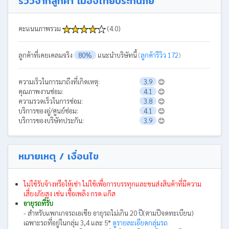
รีวิวจากลูกค้า เมืองไทยประกันภัย
คะแนนภาพรวม
(4.0)
ลูกค้าที่เคยเคลมจริง
80%
แนะนำบริษัทนี้
(
ลูกค้ารีวิว 172
)
ความเร็วในการมาถึงที่เกิดเหตุ:
3.9
😊
คุณภาพงานซ่อม:
4.1
😊
ความรวดเร็วในการซ่อม:
3.8
😊
บริการของอู่/ศูนย์ซ่อม:
4.1
😊
บริการของบริษัทประกัน:
3.9
😊
หมายเหตุ / เงื่อนไข
ไม่ใช้รับจ้างหรือให้เช่า ไม่ใช้เพื่อการบรรทุกและขนส่งสินค้าที่มีความ
เสี่ยงภัยสูง เช่น เชื้อเพลิง กรด แก๊ส
อายุรถที่รับ
- สำหรับแพกเกจรถเอเชีย อายุรถไม่เกิน 20 ปี(ตามปีจดทะเบียน)
เฉพาะรถที่อยู่ในกลุ่ม 3,4 และ 5*
ดูรายละเอียดกลุ่มรถ