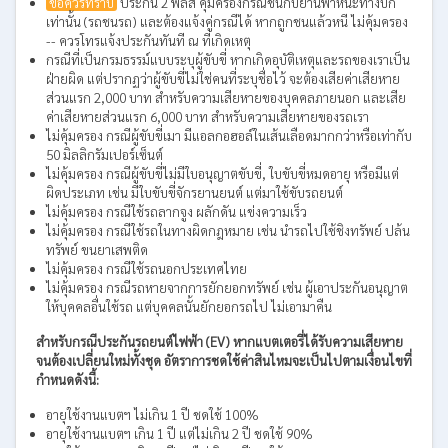
ข้อควรทราบ
ประกัน 2 พลัส คุ้มครองกรณีชนกับยานพาหนะทางบก
เท่านั้น (รถชนรถ) และต้องแจ้งคู่กรณีได้ หากถูกชนแล้วหนี ไม่คุ้มครอง
-- ควรโทรแจ้งประกันทันที ณ ที่เกิดเหตุ
กรณีที่เป็นกรมธรรม์แบบระบุผู้ขับขี่ หากเกิดอุบัติเหตุและรถของเราเป็น
ฝ่ายผิด แต่ปรากฏว่าผู้ขับขี่ไม่ใช่คนที่ระบุชื่อไว้ จะต้องเสียค่าเสียหาย
ส่วนแรก 2,000 บาท สำหรับความเสียหายของบุคคลภายนอก และเสีย
ค่าเสียหายส่วนแรก 6,000 บาท สำหรับความเสียหายของรถเรา
ไม่คุ้มครอง กรณีผู้ขับขี่เมา มีแอลกอฮอล์ในเส้นเลือดมากกว่าหรือเท่ากับ
50 มิลลิกรัมเปอร์เซ็นต์
ไม่คุ้มครอง กรณีผู้ขับขี่ไม่มีใบอนุญาตขับขี่, ใบขับขี่หมดอายุ หรือมีแต่
ผิดประเภท เช่น มีใบขับขี่จักรยานยนต์ แต่มาใช้ขับรถยนต์
ไม่คุ้มครอง กรณีใช้รถลากจูง ผลักดัน แข่งความเร็ว
ไม่คุ้มครอง กรณีใช้รถในทางผิดกฎหมาย เช่น นำรถไปใช้ชิงทรัพย์ ปล้น
ทรัพย์ ขนยาเสพติด
ไม่คุ้มครอง กรณีใช้รถนอกประเทศไทย
ไม่คุ้มครอง กรณีรถหายจากการยักยอกทรัพย์ เช่น ผู้เอาประกันอนุญาต
ให้บุคคลอื่นใช้รถ แต่บุคคลนั้นยักยอกรถไป ไม่เอามาคืน
สำหรับกรณีประกันรถยนต์ไฟฟ้า (EV) หากแบตเตอรี่ได้รับความเสียหาย
จนต้องเปลี่ยนใหม่ทั้งชุด อัตราการชดใช้ค่าสินไหมจะเป็นไปตามเงื่อนไขที่
กำหนดดังนี้:
อายุใช้งานแบตฯ ไม่เกิน 1 ปี ชดใช้ 100%
อายุใช้งานแบตฯ เกิน 1 ปี แต่ไม่เกิน 2 ปี ชดใช้ 90%