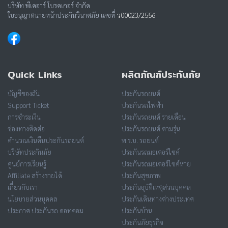
บริษัท พีเคอาร์ โบรคเกอร์ จำกัด
ใบอนุญาตนายหน้าประกันวินาศภัย เลขที่
ว00023/2556
Quick Links
ผลิตภัณฑ์ประกันภัย
บัญชีของฉัน
ประกันรถยนต์
Support Ticket
ประกันรถไฟฟ้า
การชำระเงิน
ประกันรถยนต์ รายเดือน
ช่องทางติดต่อ
ประกันรถยนต์ ตามรุ่น
คำนวณเงินคืนประกันรถยนต์
พ.ร.บ. รถยนต์
บริษัทประกันภัย
ประกันรถมอเตอร์ไซค์
ศูนย์การเรียนรู้
ประกันรถมอเตอร์ไซค์หาย
Affiliate สร้างรายได้
ประกันสุขภาพ
เกี่ยวกับเรา
ประกันอุบัติเหตุส่วนบุคคล
นโยบายส่วนบุคคล
ประกันเดินทางต่างประเทศ
ประกาศ ประกันรถ ดอทคอม
ประกันบ้าน
ประกันภัยธุรกิจ