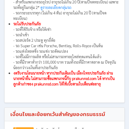
- สำหรับแพกเกจรถยุโรป อายุรถไม่เกิน 20 ปี(ตามปีจดทะเบียน) เฉพาะ
รถที่อยู่ในกลุ่ม 2*
ดูรายละเอียดกลุ่มรถ
- รถกระบะบรรทุก (ไม่เกิน 4 ตัน) อายุรถไม่เกิน 20 ปี (ตามปีจด
ทะเบียน)
รถไม่รับประกันภัย
- รถที่ใช้รับจ้าง หรือให้เช่า
- รถนำเข้า
- รถสปอร์ต 2 ประตู ทุกยี่ห้อ
- รถ Super Car เช่น Porsche, Bentley, Rolls-Royce เป็นต้น
- รถแต่งโหลดซิ่ง รถแข่ง รถดัดแปลง
- รถที่ไม่มีการผลิต หรือไม่สามารถหาอะไหล่ทดแทนได้แล้ว
- รถที่มีราคาต่ำกว่า 100,000 บาท รวมทั้งรถที่มีราคาตลาด ณ ปัจจุบัน
น้อยกว่าวงเงินที่เอาประกันภัย
งดรับงานโอนนายหน้า หากประกันเดิมเป็น เมืองไทยประกันภัย ผ่าน
นายหน้าอื่น ไม่สามารถซื้อแพกเกจนี้กับ prakunrod.com ได้ หากเป็น
ลูกค้าเก่าของ prakunrod.com ให้ใช้เบี้ยตามใบเตือนต่ออายุ
เงื่อนไขและข้อยกเว้นสำคัญของกรมธรรม์