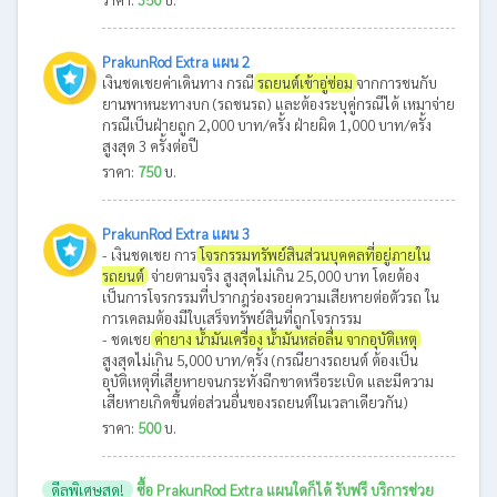
PrakunRod Extra แผน 2
เงินชดเชยค่าเดินทาง กรณี
รถยนต์เข้าอู่ซ่อม
จากการชนกับ
ยานพาหนะทางบก (รถชนรถ) และต้องระบุคู่กรณีได้ เหมาจ่าย
กรณีเป็นฝ่ายถูก 2,000 บาท/ครั้ง ฝ่ายผิด 1,000 บาท/ครั้ง
สูงสุด 3 ครั้งต่อปี
ราคา:
750
บ.
PrakunRod Extra แผน 3
- เงินชดเชย การ
โจรกรรมทรัพย์สินส่วนบุคคลที่อยู่ภายใน
รถยนต์
จ่ายตามจริง สูงสุดไม่เกิน 25,000 บาท โดยต้อง
เป็นการโจรกรรมที่ปรากฎร่องรอยความเสียหายต่อตัวรถ ใน
การเคลมต้องมีใบเสร็จทรัพย์สินที่ถูกโจรกรรม
- ชดเชย
ค่ายาง น้ำมันเครื่อง น้ำมันหล่อลื่น จากอุบัติเหตุ
สูงสุดไม่เกิน 5,000 บาท/ครั้ง (กรณียางรถยนต์ ต้องเป็น
อุบัติเหตุที่เสียหายจนกระทั่งฉีกขาดหรือระเบิด และมีความ
เสียหายเกิดขึ้นต่อส่วนอื่นของรถยนต์ในเวลาเดียวกัน)
ราคา:
500
บ.
ดีลพิเศษสุด!
ซื้อ PrakunRod Extra แผนใดก็ได้ รับฟรี บริการช่วย