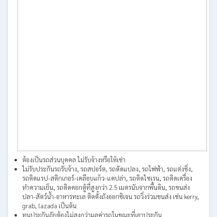
ต้องเป็นรถส่วนบุคคล ไม่รับจ้างหรือให้เช่า
ไม่รับประกันรถรับจ้าง, รถสปอร์ต, รถดัดแปลง, รถไฟฟ้า, รถแต่งซิ่ง,
รถติดแรป-สติกเกอร์-เคลือบแก้ว-แคปล่า, รถติดไซเรน, รถติดเครื่อง
ทำความเย็น, รถติดคอกตู้ที่สูงกว่า 2.5 เมตรนับจากพื้นดิน, รถขนส่ง
ปลา-สัตว์น้ำ-อาหารทะเล ติดตั้งถังออกซิเจน รถวิ่งร่วมขนส่ง เช่น kerry,
grab, lazada เป็นต้น
ทุนประกันภัยต้องไม่สูงกว่ามูลค่ารถในขณะที่เอาประกัน