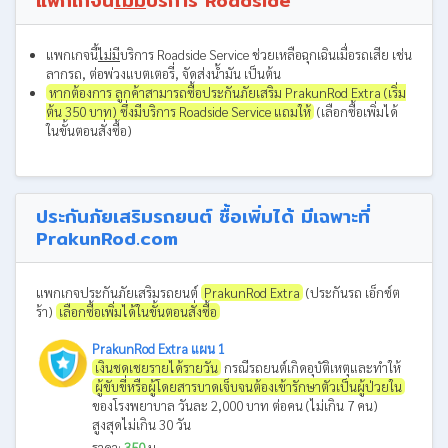
แพกเกจนี้
ไม่มี
บริการ Roadside
แพกเกจนี้
ไม่มี
บริการ Roadside Service ช่วยเหลือฉุกเฉินเมื่อรถเสีย เช่น
ลากรถ, ต่อพ่วงแบตเตอรี่, จัดส่งน้ำมัน เป็นต้น
หากต้องการ ลูกค้าสามารถซื้อประกันภัยเสริม PrakunRod Extra (เริ่ม
ต้น 350 บาท) ซึ่งมีบริการ Roadside Service แถมให้
(เลือกซื้อเพิ่มได้
ในขั้นตอนสั่งซื้อ)
ประกันภัยเสริมรถยนต์ ซื้อเพิ่มได้ มีเฉพาะที่
PrakunRod.com
แพกเกจประกันภัยเสริมรถยนต์
PrakunRod Extra
(ประกันรถ เอ็กซ์ต
ร้า)
เลือกซื้อเพิ่มได้ในขั้นตอนสั่งซื้อ
PrakunRod Extra แผน 1
เงินชดเชยรายได้รายวัน
กรณีรถยนต์เกิดอุบัติเหตุและทำให้
ผู้ขับขี่หรือผู้โดยสารบาดเจ็บจนต้องเข้ารักษาตัวเป็นผู้ป่วยใน
ของโรงพยาบาล วันละ 2,000 บาท ต่อคน (ไม่เกิน 7 คน)
สูงสุดไม่เกิน 30 วัน
ราคา:
350
บ.