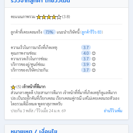
รีวิวจากลูกค้า ไทยวิวัฒน์
คะแนนภาพรวม
(3.8)
ลูกค้าที่เคยเคลมจริง
73%
แนะนำบริษัทนี้
(
ลูกค้ารีวิว 83
)
ความเร็วในการมาถึงที่เกิดเหตุ:
3.7
คุณภาพงานซ่อม:
4.0
😊
ความรวดเร็วในการซ่อม:
3.7
😊
บริการของอู่/ศูนย์ซ่อม:
3.9
😊
บริการของบริษัทประกัน:
3.7
😊
(5)
เจ้าหน้าที่ดีมาก
ส่วนกลางพูดดี ประสานการดีมาก เจ้าหน้าที่ที่มาที่เกิดเหตุก็ดูแลดีมาก
ปล.เป็นรถอีกคันที่เรียกเคลม เรียกเคลมคู่กรณี แต่ไม่เคยเคลมรถตัวเอง
โดยรวมดีมั้งหมด พูดจาสุภาพครับ
ประกัน 3 พลัส / รีวิวเมื่อ 24 ม.ค. 69
อ่านรีวิวเพิ่ม
หมายเหตุ / เงื่อนไข