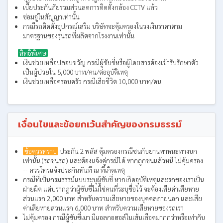
เบี้ยประกันภัยรวมส่วนลดการติดตั้งกล้อง CCTV แล้ว
ซ่อมอู่ในสัญญาเท่านั้น
กรณีรถติดตั้งอุปกรณ์เสริม บริษัทจะคุ้มครองในวงเงินราคาตาม
มาตรฐานของรุ่นรถที่ผลิตจากโรงงานเท่านั้น
สิทธิพิเศษ
เงินช่วยเหลือปลอบขวัญ กรณีผู้ขับขี่หรือผู้โดยสารต้องเข้ารับรักษาตัว
เป็นผู้ป่วยใน 5,000 บาท/คน/ต่ออุบัติเหตุ
เงินช่วยเหลือครอบครัว กรณีเสียชีวิต 10,000 บาท/คน
เงื่อนไขและข้อยกเว้นสำคัญของกรมธรรม์
ข้อควรทราบ
ประกัน 2 พลัส คุ้มครองกรณีชนกับยานพาหนะทางบก
เท่านั้น (รถชนรถ) และต้องแจ้งคู่กรณีได้ หากถูกชนแล้วหนี ไม่คุ้มครอง
-- ควรโทรแจ้งประกันทันที ณ ที่เกิดเหตุ
กรณีที่เป็นกรมธรรม์แบบระบุผู้ขับขี่ หากเกิดอุบัติเหตุและรถของเราเป็น
ฝ่ายผิด แต่ปรากฏว่าผู้ขับขี่ไม่ใช่คนที่ระบุชื่อไว้ จะต้องเสียค่าเสียหาย
ส่วนแรก 2,000 บาท สำหรับความเสียหายของบุคคลภายนอก และเสีย
ค่าเสียหายส่วนแรก 6,000 บาท สำหรับความเสียหายของรถเรา
ไม่คุ้มครอง กรณีผู้ขับขี่เมา มีแอลกอฮอล์ในเส้นเลือดมากกว่าหรือเท่ากับ