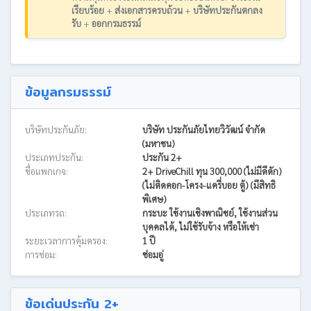
เรียบร้อย
+
ส่งเอกสารครบถ้วน
+
บริษัทประกันตกลง
รับ
+
ออกกรมธรรม์
ข้อมูลกรมธรรม์
บริษัทประกันภัย:
บริษัท ประกันภัยไทยวิวัฒน์ จำกัด
(มหาชน)
ประเภทประกัน:
ประกัน 2+
ชื่อแพกเกจ:
2+ DriveChill ทุน 300,000 (ไม่มีดีดัก)
(ไม่ติดคอก-โครง-แครี่บอย ตู้) (มีสิทธิ
พิเศษ)
ประเภทรถ:
กระบะ ใช้งานเชิงพาณิชย์, ใช้งานส่วน
บุคคลได้, ไม่ใช้รับจ้าง หรือให้เช่า
ระยะเวลาการคุ้มครอง:
1 ปี
การซ่อม:
ซ่อมอู่
ข้อเด่นประกัน 2+