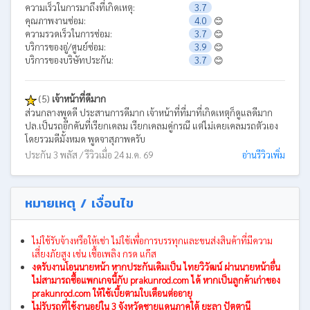
ความเร็วในการมาถึงที่เกิดเหตุ:
3.7
คุณภาพงานซ่อม:
4.0
😊
ความรวดเร็วในการซ่อม:
3.7
😊
บริการของอู่/ศูนย์ซ่อม:
3.9
😊
บริการของบริษัทประกัน:
3.7
😊
(5)
เจ้าหน้าที่ดีมาก
ส่วนกลางพูดดี ประสานการดีมาก เจ้าหน้าที่ที่มาที่เกิดเหตุก็ดูแลดีมาก
ปล.เป็นรถอีกคันที่เรียกเคลม เรียกเคลมคู่กรณี แต่ไม่เคยเคลมรถตัวเอง
โดยรวมดีมั้งหมด พูดจาสุภาพครับ
ประกัน 3 พลัส / รีวิวเมื่อ 24 ม.ค. 69
อ่านรีวิวเพิ่ม
หมายเหตุ / เงื่อนไข
ไม่ใช้รับจ้างหรือให้เช่า ไม่ใช้เพื่อการบรรทุกและขนส่งสินค้าที่มีความ
เสี่ยงภัยสูง เช่น เชื้อเพลิง กรด แก๊ส
งดรับงานโอนนายหน้า หากประกันเดิมเป็น ไทยวิวัฒน์ ผ่านนายหน้าอื่น
ไม่สามารถซื้อแพกเกจนี้กับ prakunrod.com ได้ หากเป็นลูกค้าเก่าของ
prakunrod.com ให้ใช้เบี้ยตามใบเตือนต่ออายุ
ไม่รับรถที่ใช้งานอยู่ใน 3 จังหวัดชายแดนภาคใต้ ยะลา ปัตตานี