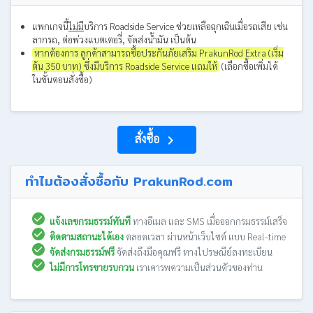
แพกเกจนี้
ไม่มี
บริการ Roadside Service ช่วยเหลือฉุกเฉินเมื่อรถเสีย เช่น
ลากรถ, ต่อพ่วงแบตเตอรี่, จัดส่งน้ำมัน เป็นต้น
หากต้องการ ลูกค้าสามารถซื้อประกันภัยเสริม PrakunRod Extra (เริ่ม
ต้น 350 บาท) ซึ่งมีบริการ Roadside Service แถมให้
(เลือกซื้อเพิ่มได้
ในขั้นตอนสั่งซื้อ)
สั่งซื้อ
navigate_next
ทำไมต้องสั่งซื้อกับ PrakunRod.com
แจ้งเลขกรมธรรม์ทันที
ทางอีเมล และ SMS เมื่อออกกรมธรรม์เสร็จ
ติดตามสถานะได้เอง
ตลอดเวลา ผ่านหน้าเว็บไซต์ แบบ Real-time
จัดส่งกรมธรรม์ฟรี
จัดส่งถึงมือคุณฟรี ทางไปรษณีย์ลงทะเบียน
ไม่มีการโทรขายรบกวน
เราเคารพความเป็นส่วนตัวของท่าน