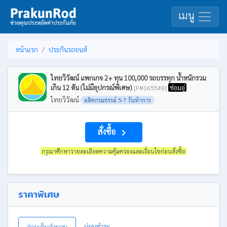
เมนู
หน้าแรก
ประกันรถยนต์
ไทยวิวัฒน์ แพกเกจ 2+ ทุน 100,000 รถบรรทุก น้ำหนักรวม
เกิน 12 ตัน (ไม่มีอุปกรณ์พิเศษ)
ซ่อมอู่
[P#165549]
ไทยวิวัฒน์
ผลิตกรมธรรม์ 5-7 วันทำการ
สั่งซื้อ
navigate_next
กรุณาศึกษารายละเอียดความคุ้มครองและเงื่อนไขก่อนสั่งซื้อ
ราคาพิเศษ
ผ่อนชำระ
จ่ายเต็มจำนวน