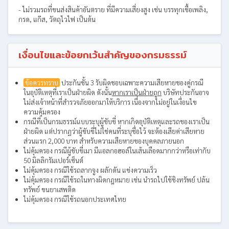
- ไม่รวมรถที่ขนส่งสินค้าอันตราย ที่มีความเสี่ยงสูง เช่น บรรทุกเชื้อเพลิง,
กรด, แก๊ส, วัตถุไวไฟ เป็นต้น
เงื่อนไขและข้อยกเว้นสำคัญของกรมธรรม์
ข้อควรทราบ
ประกันชั้น 3 รับผิดชอบเฉพาะความเสียหายของคู่กรณี
ในอุบัติเหตุที่เราเป็นฝ่ายผิด ดังนั้น
หากเราเป็นฝ่ายถูก
บริษัทประกันอาจ
ไม่ส่งเจ้าหน้าที่สำรวจภัยออกมาให้บริการ เนื่องจากไม่อยู่ในเงื่อนไข
ความคุ้มครอง
กรณีที่เป็นกรมธรรม์แบบระบุผู้ขับขี่ หากเกิดอุบัติเหตุและรถของเราเป็น
ฝ่ายผิด แต่ปรากฏว่าผู้ขับขี่ไม่ใช่คนที่ระบุชื่อไว้ จะต้องเสียค่าเสียหาย
ส่วนแรก 2,000 บาท สำหรับความเสียหายของบุคคลภายนอก
ไม่คุ้มครอง กรณีผู้ขับขี่เมา มีแอลกอฮอล์ในเส้นเลือดมากกว่าหรือเท่ากับ
50 มิลลิกรัมเปอร์เซ็นต์
ไม่คุ้มครอง กรณีใช้รถลากจูง ผลักดัน แข่งความเร็ว
ไม่คุ้มครอง กรณีใช้รถในทางผิดกฎหมาย เช่น นำรถไปใช้ชิงทรัพย์ ปล้น
ทรัพย์ ขนยาเสพติด
ไม่คุ้มครอง กรณีใช้รถนอกประเทศไทย