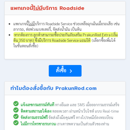
แพกเกจนี้
ไม่มี
บริการ Roadside
แพกเกจนี้
ไม่มี
บริการ Roadside Service ช่วยเหลือฉุกเฉินเมื่อรถเสีย เช่น
ลากรถ, ต่อพ่วงแบตเตอรี่, จัดส่งน้ำมัน เป็นต้น
หากต้องการ ลูกค้าสามารถซื้อประกันภัยเสริม PrakunRod Extra (เริ่ม
ต้น 350 บาท) ซึ่งมีบริการ Roadside Service แถมให้
(เลือกซื้อเพิ่มได้
ในขั้นตอนสั่งซื้อ)
สั่งซื้อ
navigate_next
ทำไมต้องสั่งซื้อกับ PrakunRod.com
แจ้งเลขกรมธรรม์ทันที
ทางอีเมล และ SMS เมื่อออกกรมธรรม์เสร็จ
ติดตามสถานะได้เอง
ตลอดเวลา ผ่านหน้าเว็บไซต์ แบบ Real-time
จัดส่งกรมธรรม์ฟรี
จัดส่งถึงมือคุณฟรี ทางไปรษณีย์ลงทะเบียน
ไม่มีการโทรขายรบกวน
เราเคารพความเป็นส่วนตัวของท่าน