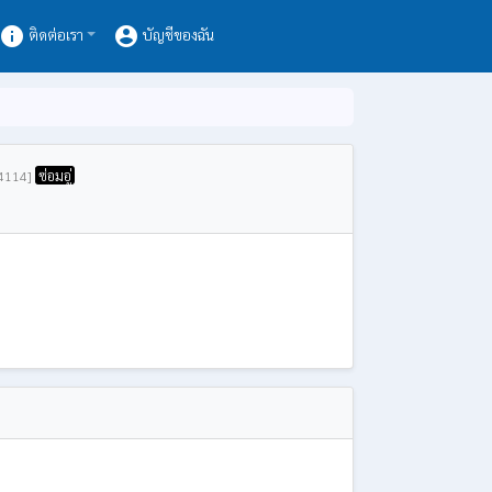
info
account_circle
ติดต่อเรา
บัญชีของฉัน
ซ่อมอู่
4114]