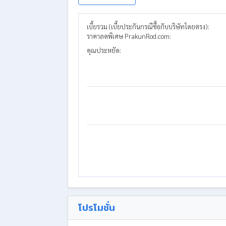
เบี้ยรวม (เบี้ยประกันกรณีซื้อกับบริษัทโดยตรง):
ราคาลดพิเศษ PrakunRod.com:
คุณประหยัด:
โปรโมชั่น