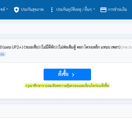
health_and_safety
more_vert
payment
ซค์
ประกันสุขภาพ
ประกันอุบัติเหตุ / อื่นๆ
การชำระเงิน
 (แผน UP2+) (รถเอเชีย) (ไม่มีดีดัก) (ไม่ต่อเติมตู้ คอก โครงเหล็ก แหนบ เพลา)
[P#15
การ
สั่งซื้อ
navigate_next
กรุณาศึกษารายละเอียดความคุ้มครองและเงื่อนไขก่อนสั่งซื้อ