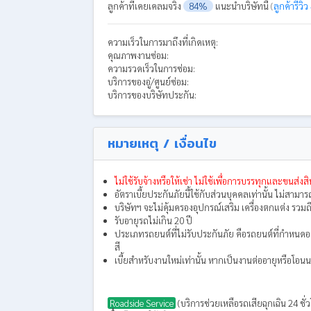
ลูกค้าที่เคยเคลมจริง
84%
แนะนำบริษัทนี้
(
ลูกค้ารีวิว
ความเร็วในการมาถึงที่เกิดเหตุ:
คุณภาพงานซ่อม:
ความรวดเร็วในการซ่อม:
บริการของอู่/ศูนย์ซ่อม:
บริการของบริษัทประกัน:
หมายเหตุ / เงื่อนไข
ไม่ใช้รับจ้างหรือให้เช่า ไม่ใช้เพื่อการบรรทุกและขนส่งสิน
อัตราเบี้ยประกันภัยนี้ใช้กับส่วนบุคคลเท่านั้น ไม่สามา
บริษัทฯ จะไม่คุ้มครองอุปกรณ์เสริม เครื่องตกแต่ง รวมถึ
รับอายุรถไม่เกิน 20 ปี
ประเภทรถยนต์ที่ไม่รับประกันภัย คือรถยนต์ที่กำหนดอยู
สี
เบี้ยสำหรับงานใหม่เท่านั้น หากเป็นงานต่ออายุหรือโ
Roadside Service
(บริการช่วยเหลือรถเสียฉุกเฉิน 24 ชั่