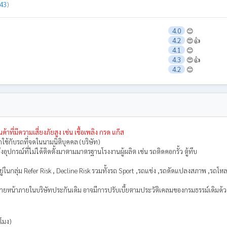
 43
)
4.0
😊
4.2
😍👍
4.1
😊
4.3
😍👍
4.2
😊
ค้าที่มีความเสี่ยงภัยสูง เช่น เชื้อเพลิง กรด แก๊ส
รถใช้กับรถที่จดในนามนิติบุคคล (บริษัท)
งอุปกรณ์ที่ไม่ได้ติดตั้งมาตามมาตรฐานโรงงานผู้ผลิต เช่น รถติดคอกรั้ว ตู้ทึบ
่ในกลุ่ม Refer Risk , Decline Risk รวมทั้งรถ Sport ,รถแข่ง ,รถดัดแปลงสภาพ ,รถโหลด
อนนายหน้าภายในบริษัทประกันเดิม อาจมีการปรับเบี้ยตามประวัติเคลมของกรมธรรม์เดิมด้
วโมง)