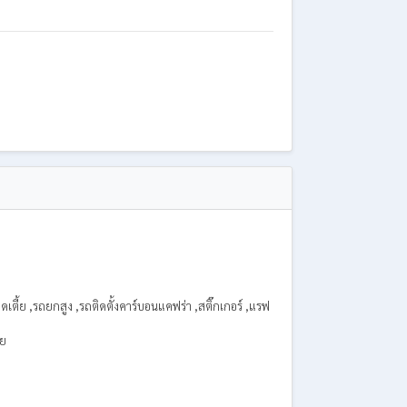
เตี้ย ,รถยกสูง ,รถติดตั้งคาร์บอนแคฟร่า ,สติ๊กเกอร์ ,แรฟ
วย