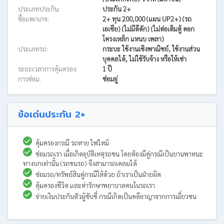
ประเภทประกัน:
ประกัน 2+
ชื่อแพกเกจ:
2+ ทุน 200,000 (แผน UP2+) (รถ
เอเชีย) (ไม่มีดีดัก) (ไม่ต่อเติมตู้ คอก
โครงเหล็ก แหนบ เพลา)
ประเภทรถ:
กระบะ ใช้งานเชิงพาณิชย์, ใช้งานส่วน
บุคคลได้, ไม่ใช้รับจ้าง หรือให้เช่า
ระยะเวลาการคุ้มครอง:
1 ปี
การซ่อม:
ซ่อมอู่
ข้อเด่นประกัน 2+
คุ้มครองกรณี รถหาย ไฟไหม้
ซ่อมรถเรา เมื่อเกิดอุบัติเหตุรถชน โดยต้องมีคู่กรณีเป็นยานพาหนะ
ทางบกเท่านั้น (รถชนรถ) จึงสามารถเคลมได้
ซ่อมรถ/ทรัพย์สินคู่กรณีให้ด้วย ถ้าเราเป็นฝ่ายผิด
คุ้มครองชีวิต และค่ารักษาพยาบาลคนในรถเรา
จ่ายเงินประกันตัวผู้ขับขี่ กรณีเกิดเป็นคดีอาญาจากการเฉี่ยวชน