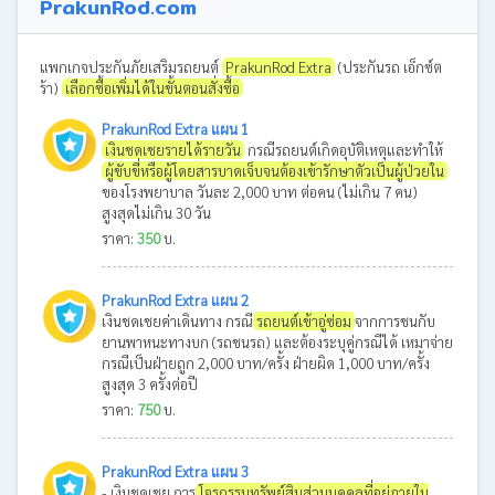
PrakunRod.com
แพกเกจประกันภัยเสริมรถยนต์
PrakunRod Extra
(ประกันรถ เอ็กซ์ต
ร้า)
เลือกซื้อเพิ่มได้ในขั้นตอนสั่งซื้อ
PrakunRod Extra แผน 1
เงินชดเชยรายได้รายวัน
กรณีรถยนต์เกิดอุบัติเหตุและทำให้
ผู้ขับขี่หรือผู้โดยสารบาดเจ็บจนต้องเข้ารักษาตัวเป็นผู้ป่วยใน
ของโรงพยาบาล วันละ 2,000 บาท ต่อคน (ไม่เกิน 7 คน)
สูงสุดไม่เกิน 30 วัน
ราคา:
350
บ.
PrakunRod Extra แผน 2
เงินชดเชยค่าเดินทาง กรณี
รถยนต์เข้าอู่ซ่อม
จากการชนกับ
ยานพาหนะทางบก (รถชนรถ) และต้องระบุคู่กรณีได้ เหมาจ่าย
กรณีเป็นฝ่ายถูก 2,000 บาท/ครั้ง ฝ่ายผิด 1,000 บาท/ครั้ง
สูงสุด 3 ครั้งต่อปี
ราคา:
750
บ.
PrakunRod Extra แผน 3
- เงินชดเชย การ
โจรกรรมทรัพย์สินส่วนบุคคลที่อยู่ภายใน