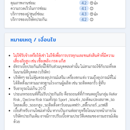
คุณภาพงานซ่อม:
4.2
😍👍
ความรวดเร็วในการซ่อม:
4.1
😊
บริการของอู่/ศูนย์ซ่อม:
4.3
😍👍
บริการของบริษัทประกัน:
4.2
😊
หมายเหตุ / เงื่อนไข
ไม่ใช้รับจ้างหรือให้เช่า ไม่ใช้เพื่อการบรรทุกและขนส่งสินค้าที่มีความ
เสี่ยงภัยสูง เช่น เชื้อเพลิง กรด แก๊ส
อัตราเบี้ยประกันภัยนี้ใช้กับส่วนบุคคลเท่านั้น ไม่สามารถใช้กับรถที่จด
ในนามนิติบุคคล (บริษัท)
บริษัทฯ จะไม่คุ้มครองอุปกรณ์เสริม เครื่องตกแต่ง รวมถึงอุปกรณ์ที่ไม่
ได้ติดตั้งมาตามมาตรฐานโรงงานผู้ผลิต เช่น รถติดคอกรั้ว ตู้ทึบ
รับอายุรถไม่เกิน 20 ปี
ประเภทรถยนต์ที่ไม่รับประกันภัย คือรถยนต์ที่กำหนดอยู่ในกลุ่ม Refer
Risk , Decline Risk รวมทั้งรถ Sport ,รถแข่ง ,รถดัดแปลงสภาพ ,รถ
โหลดเตี้ย ,รถยกสูง ,รถติดตั้งคาร์บอนแคฟร่า ,สติ๊กเกอร์ ,แรฟสี
เบี้ยสำหรับงานใหม่เท่านั้น หากเป็นงานต่ออายุหรือโอนนายหน้าภายใน
บริษัทประกันเดิม อาจมีการปรับเบี้ยตามประวัติเคลมของกรมธรรม์เดิม
ด้วย