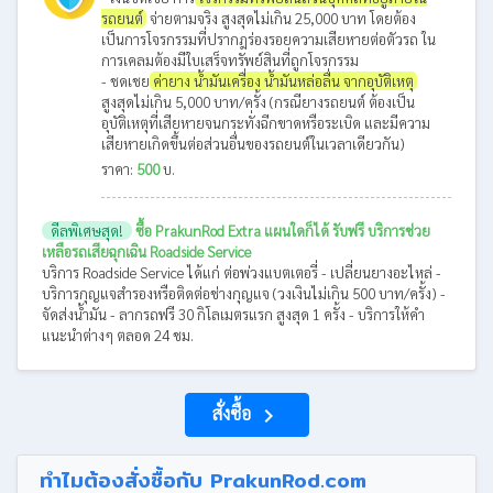
รถยนต์
จ่ายตามจริง สูงสุดไม่เกิน 25,000 บาท โดยต้อง
เป็นการโจรกรรมที่ปรากฎร่องรอยความเสียหายต่อตัวรถ ใน
การเคลมต้องมีใบเสร็จทรัพย์สินที่ถูกโจรกรรม
- ชดเชย
ค่ายาง น้ำมันเครื่อง น้ำมันหล่อลื่น จากอุบัติเหตุ
สูงสุดไม่เกิน 5,000 บาท/ครั้ง (กรณียางรถยนต์ ต้องเป็น
อุบัติเหตุที่เสียหายจนกระทั่งฉีกขาดหรือระเบิด และมีความ
เสียหายเกิดขึ้นต่อส่วนอื่นของรถยนต์ในเวลาเดียวกัน)
ราคา:
500
บ.
ดีลพิเศษสุด!
ซื้อ PrakunRod Extra แผนใดก็ได้ รับฟรี บริการช่วย
เหลือรถเสียฉุกเฉิน Roadside Service
บริการ Roadside Service ได้แก่ ต่อพ่วงแบตเตอรี่ - เปลี่ยนยางอะไหล่ -
บริการกุญแจสำรองหรือติดต่อช่างกุญแจ (วงเงินไม่เกิน 500 บาท/ครั้ง) -
จัดส่งน้ำมัน - ลากรถฟรี 30 กิโลเมตรแรก สูงสุด 1 ครั้ง - บริการให้คำ
แนะนำต่างๆ ตลอด 24 ชม.
สั่งซื้อ
navigate_next
ทำไมต้องสั่งซื้อกับ PrakunRod.com