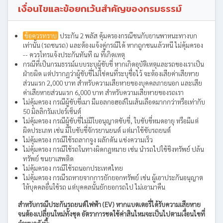
เงื่อนไขและข้อยกเว้นสำคัญของกรมธรรม์
ข้อควรทราบ
ประกัน 2 พลัส คุ้มครองกรณีชนกับยานพาหนะทางบก
เท่านั้น (รถชนรถ) และต้องแจ้งคู่กรณีได้ หากถูกชนแล้วหนี ไม่คุ้มครอง
-- ควรโทรแจ้งประกันทันที ณ ที่เกิดเหตุ
กรณีที่เป็นกรมธรรม์แบบระบุผู้ขับขี่ หากเกิดอุบัติเหตุและรถของเราเป็น
ฝ่ายผิด แต่ปรากฏว่าผู้ขับขี่ไม่ใช่คนที่ระบุชื่อไว้ จะต้องเสียค่าเสียหาย
ส่วนแรก 2,000 บาท สำหรับความเสียหายของบุคคลภายนอก และเสีย
ค่าเสียหายส่วนแรก 6,000 บาท สำหรับความเสียหายของรถเรา
ไม่คุ้มครอง กรณีผู้ขับขี่เมา มีแอลกอฮอล์ในเส้นเลือดมากกว่าหรือเท่ากับ
50 มิลลิกรัมเปอร์เซ็นต์
ไม่คุ้มครอง กรณีผู้ขับขี่ไม่มีใบอนุญาตขับขี่, ใบขับขี่หมดอายุ หรือมีแต่
ผิดประเภท เช่น มีใบขับขี่จักรยานยนต์ แต่มาใช้ขับรถยนต์
ไม่คุ้มครอง กรณีใช้รถลากจูง ผลักดัน แข่งความเร็ว
ไม่คุ้มครอง กรณีใช้รถในทางผิดกฎหมาย เช่น นำรถไปใช้ชิงทรัพย์ ปล้น
ทรัพย์ ขนยาเสพติด
ไม่คุ้มครอง กรณีใช้รถนอกประเทศไทย
ไม่คุ้มครอง กรณีรถหายจากการยักยอกทรัพย์ เช่น ผู้เอาประกันอนุญาต
ให้บุคคลอื่นใช้รถ แต่บุคคลนั้นยักยอกรถไป ไม่เอามาคืน
สำหรับกรณีประกันรถยนต์ไฟฟ้า (EV) หากแบตเตอรี่ได้รับความเสียหาย
จนต้องเปลี่ยนใหม่ทั้งชุด อัตราการชดใช้ค่าสินไหมจะเป็นไปตามเงื่อนไขที่