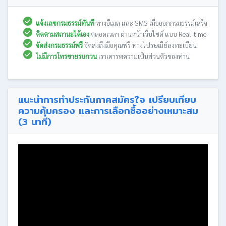
แจ้งเลขกรมธรรม์ทันที
ทางอีเมล และ SMS เมื่อออกกรมธรรม์เสร็จ
ติดตามสถานะได้เอง
ตลอดเวลา ผ่านหน้าเว็บไซต์ แบบ Real-time
จัดส่งกรมธรรม์ฟรี
จัดส่งถึงมือคุณฟรี ทางไปรษณีย์ลงทะเบียน
ไม่มีการโทรขายรบกวน
เราเคารพความเป็นส่วนตัวของท่าน
แนะนำการทำประกันภาคสมัครใจ เปรียบเทียบ
ความคุ้มครอง และการเลือกซื้ออย่างเหมาะสม
(3 นาที)