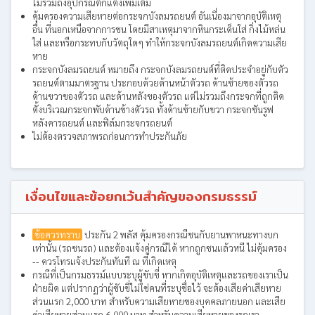
ไม่รวมถึงอุปกรณ์ตกแต่งเพิ่มเติม
คุ้มครองความเสียหายต่อกระจกบังลมรถยนต์ อันเนื่องมาจากอุบัติเหตุ
อื่น ที่นอกเหนือจากการชน โดยมีสาเหตุมาจากหินกระเด็นใส่ กิ่งไม้หล่น
ใส่ และหรือกระทบกับวัตถุใดๆ ทำให้กระจกบังลมรถยนต์เกิดความเสีย
หาย
กระจกบังลมรถยนต์ หมายถึง กระจกบังลมรถยนต์ที่ติดประจำอยู่กับตัว
รถยนต์ตามมาตรฐาน ประกอบด้วยด้านหน้าตัวรถ ด้านซ้ายของตัวรถ
ด้านขวาของตัวรถ และด้านหลังของตัวรถ แต่ไม่รวมถึงกระจกที่ถูกติด
ตั้งบริเวณกระจกพับด้านข้างตัวรถ ทั้งด้านซ้ายกับขวา กระจกซันรูฟ
หลังคารถยนต์ และฟิล์มกระจกรถยนต์
ไม่ต้องตรวจสภาพรถก่อนการทำประกันภัย
เงื่อนไขและข้อยกเว้นสำคัญของกรมธรรม์
ข้อควรทราบ
ประกัน 2 พลัส คุ้มครองกรณีชนกับยานพาหนะทางบก
เท่านั้น (รถชนรถ) และต้องแจ้งคู่กรณีได้ หากถูกชนแล้วหนี ไม่คุ้มครอง
-- ควรโทรแจ้งประกันทันที ณ ที่เกิดเหตุ
กรณีที่เป็นกรมธรรม์แบบระบุผู้ขับขี่ หากเกิดอุบัติเหตุและรถของเราเป็น
ฝ่ายผิด แต่ปรากฏว่าผู้ขับขี่ไม่ใช่คนที่ระบุชื่อไว้ จะต้องเสียค่าเสียหาย
ส่วนแรก 2,000 บาท สำหรับความเสียหายของบุคคลภายนอก และเสีย
ค่าเสียหายส่วนแรก 6,000 บาท สำหรับความเสียหายของรถเรา