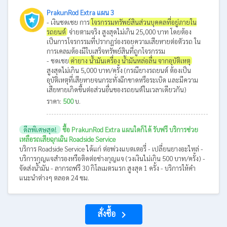
PrakunRod Extra แผน 3
- เงินชดเชย การ
โจรกรรมทรัพย์สินส่วนบุคคลที่อยู่ภายใน
รถยนต์
จ่ายตามจริง สูงสุดไม่เกิน 25,000 บาท โดยต้อง
เป็นการโจรกรรมที่ปรากฎร่องรอยความเสียหายต่อตัวรถ ใน
การเคลมต้องมีใบเสร็จทรัพย์สินที่ถูกโจรกรรม
- ชดเชย
ค่ายาง น้ำมันเครื่อง น้ำมันหล่อลื่น จากอุบัติเหตุ
สูงสุดไม่เกิน 5,000 บาท/ครั้ง (กรณียางรถยนต์ ต้องเป็น
อุบัติเหตุที่เสียหายจนกระทั่งฉีกขาดหรือระเบิด และมีความ
เสียหายเกิดขึ้นต่อส่วนอื่นของรถยนต์ในเวลาเดียวกัน)
ราคา:
500
บ.
ดีลพิเศษสุด!
ซื้อ PrakunRod Extra แผนใดก็ได้ รับฟรี บริการช่วย
เหลือรถเสียฉุกเฉิน Roadside Service
บริการ Roadside Service ได้แก่ ต่อพ่วงแบตเตอรี่ - เปลี่ยนยางอะไหล่ -
บริการกุญแจสำรองหรือติดต่อช่างกุญแจ (วงเงินไม่เกิน 500 บาท/ครั้ง) -
จัดส่งน้ำมัน - ลากรถฟรี 30 กิโลเมตรแรก สูงสุด 1 ครั้ง - บริการให้คำ
แนะนำต่างๆ ตลอด 24 ชม.
สั่งซื้อ
navigate_next