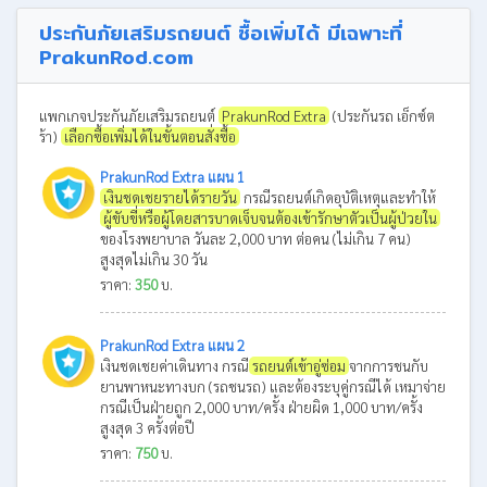
ประกันภัยเสริมรถยนต์ ซื้อเพิ่มได้ มีเฉพาะที่
PrakunRod.com
แพกเกจประกันภัยเสริมรถยนต์
PrakunRod Extra
(ประกันรถ เอ็กซ์ต
ร้า)
เลือกซื้อเพิ่มได้ในขั้นตอนสั่งซื้อ
PrakunRod Extra แผน 1
เงินชดเชยรายได้รายวัน
กรณีรถยนต์เกิดอุบัติเหตุและทำให้
ผู้ขับขี่หรือผู้โดยสารบาดเจ็บจนต้องเข้ารักษาตัวเป็นผู้ป่วยใน
ของโรงพยาบาล วันละ 2,000 บาท ต่อคน (ไม่เกิน 7 คน)
สูงสุดไม่เกิน 30 วัน
ราคา:
350
บ.
PrakunRod Extra แผน 2
เงินชดเชยค่าเดินทาง กรณี
รถยนต์เข้าอู่ซ่อม
จากการชนกับ
ยานพาหนะทางบก (รถชนรถ) และต้องระบุคู่กรณีได้ เหมาจ่าย
กรณีเป็นฝ่ายถูก 2,000 บาท/ครั้ง ฝ่ายผิด 1,000 บาท/ครั้ง
สูงสุด 3 ครั้งต่อปี
ราคา:
750
บ.