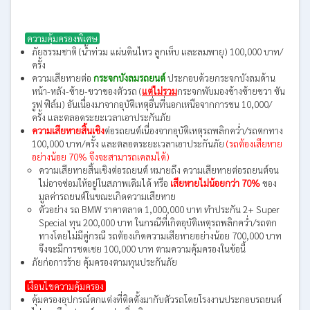
ความคุ้มครองพิเศษ
ภัยธรรมชาติ (น้ำท่วม แผ่นดินไหว ลูกเห็บ และลมพายุ) 100,000 บาท/
ครั้ง
ความเสียหายต่อ
กระจกบังลมรถยนต์
ประกอบด้วยกระจกบังลมด้าน
หน้า-หลัง-ซ้าย-ขวาของตัวรถ (
แต่ไม่รวม
กระจกพับมองข้างซ้ายขวา ซัน
รูฟ ฟิล์ม) อันเนื่องมาจากอุบัติเหตุอื่นที่นอกเหนือจากการชน 10,000/
ครั้ง และตลอดระยะเวลาเอาประกันภัย
ความเสียหายสิ้นเชิง
ต่อรถยนต์เนื่องจากอุบัติเหตุรถพลิกคว่ำ/รถตกทาง
100,000 บาท/ครั้ง และตลอดระยะเวลาเอาประกันภัย
(รถต้องเสียหาย
อย่างน้อย 70% จึงจะสามารถเคลมได้)
ความเสียหายสิ้นเชิงต่อรถยนต์ หมายถึง ความเสียหายต่อรถยนต์จน
ไม่อาจซ่อมให้อยู่ในสภาพเดิมได้ หรือ
เสียหายไม่น้อยกว่า 70%
ของ
มูลค่ารถยนต์ในขณะเกิดความเสียหาย
ตัวอย่าง รถ BMW ราคาตลาด 1,000,000 บาท ทำประกัน 2+ Super
Special ทุน 200,000 บาท ในกรณีที่เกิดอุบัติเหตุรถพลิกคว่ำ/รถตก
ทางโดยไม่มีคู่กรณี รถต้องเกิดความเสียหายอย่างน้อย 700,000 บาท
จึงจะมีการชดเชย 100,000 บาท ตามความคุ้มครองในข้อนี้
ภัยก่อการร้าย คุ้มครองตามทุนประกันภัย
เงื่อนไขความคุ้มครอง
คุ้มครองอุปกรณ์ตกแต่งที่ติดตั้งมากับตัวรถโดยโรงงานประกอบรถยนต์