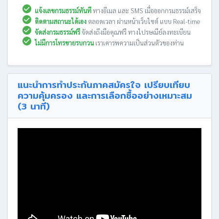
แจ้งเลขกรมธรรม์ทันที
ทางอีเมล และ SMS เมื่อออกกรมธรรม์เสร็จ
ติดตามสถานะได้เอง
ตลอดเวลา ผ่านหน้าเว็บไซต์ แบบ Real-time
จัดส่งกรมธรรม์ฟรี
จัดส่งถึงมือคุณฟรี ทางไปรษณีย์ลงทะเบียน
ไม่มีการโทรขายรบกวน
เราเคารพความเป็นส่วนตัวของท่าน
แนะนำการทำประกันภาคสมัครใจ เปรียบเทียบ
ความคุ้มครอง และการเลือกซื้ออย่างเหมาะสม
(3 นาที)