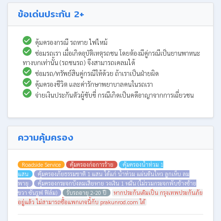
ข้อเด่นประกัน 2+
คุ้มครองกรณี รถหาย ไฟไหม้
ซ่อมรถเรา เมื่อเกิดอุบัติเหตุรถชน โดยต้องมีคู่กรณีเป็นยานพาหนะ
ทางบกเท่านั้น (รถชนรถ) จึงสามารถเคลมได้
ซ่อมรถ/ทรัพย์สินคู่กรณีให้ด้วย ถ้าเราเป็นฝ่ายผิด
คุ้มครองชีวิต และค่ารักษาพยาบาลคนในรถเรา
จ่ายเงินประกันตัวผู้ขับขี่ กรณีเกิดเป็นคดีอาญาจากการเฉี่ยวชน
ความคุ้มครอง
Roadside Service
คุ้มครองก่อการร้าย
คุ้มครองน้ำท่วม 1
แสน
คุ้มครองภัยธรรมชาติ 1 แสน ได้แก่ น้ำท่วม แผ่นดินไหว ลูกเห็บ ลม
พายุ
คุ้มครองกระจกบังลมเสียหาย วงเงิน 1 หมื่น (ไม่รวมกระจกพับข้างซ้าย
ขวา ซันรูฟ ฟิล์ม)
รับรถอายุ 2-20 ปี
หากประกันเดิมเป็น กรุงเทพประกันภัย
อยู่แล้ว ไม่สามารถซื้อแพกเกจนี้กับ prakunrod.com ได้