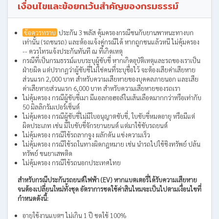
เงื่อนไขและข้อยกเว้นสำคัญของกรมธรรม์
ข้อควรทราบ
ประกัน 3 พลัส คุ้มครองกรณีชนกับยานพาหนะทางบก
เท่านั้น (รถชนรถ) และต้องแจ้งคู่กรณีได้ หากถูกชนแล้วหนี ไม่คุ้มครอง
-- ควรโทรแจ้งประกันทันที ณ ที่เกิดเหตุ
กรณีที่เป็นกรมธรรม์แบบระบุผู้ขับขี่ หากเกิดอุบัติเหตุและรถของเราเป็น
ฝ่ายผิด แต่ปรากฏว่าผู้ขับขี่ไม่ใช่คนที่ระบุชื่อไว้ จะต้องเสียค่าเสียหาย
ส่วนแรก 2,000 บาท สำหรับความเสียหายของบุคคลภายนอก และเสีย
ค่าเสียหายส่วนแรก 6,000 บาท สำหรับความเสียหายของรถเรา
ไม่คุ้มครอง กรณีผู้ขับขี่เมา มีแอลกอฮอล์ในเส้นเลือดมากกว่าหรือเท่ากับ
50 มิลลิกรัมเปอร์เซ็นต์
ไม่คุ้มครอง กรณีผู้ขับขี่ไม่มีใบอนุญาตขับขี่, ใบขับขี่หมดอายุ หรือมีแต่
ผิดประเภท เช่น มีใบขับขี่จักรยานยนต์ แต่มาใช้ขับรถยนต์
ไม่คุ้มครอง กรณีใช้รถลากจูง ผลักดัน แข่งความเร็ว
ไม่คุ้มครอง กรณีใช้รถในทางผิดกฎหมาย เช่น นำรถไปใช้ชิงทรัพย์ ปล้น
ทรัพย์ ขนยาเสพติด
ไม่คุ้มครอง กรณีใช้รถนอกประเทศไทย
สำหรับกรณีประกันรถยนต์ไฟฟ้า (EV) หากแบตเตอรี่ได้รับความเสียหาย
จนต้องเปลี่ยนใหม่ทั้งชุด อัตราการชดใช้ค่าสินไหมจะเป็นไปตามเงื่อนไขที่
กำหนดดังนี้:
อายุใช้งานแบตฯ ไม่เกิน 1 ปี ชดใช้ 100%