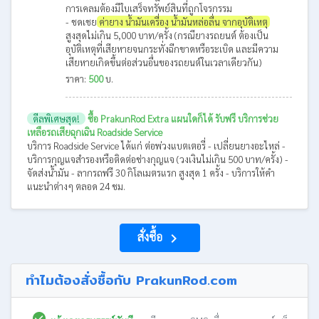
การเคลมต้องมีใบเสร็จทรัพย์สินที่ถูกโจรกรรม
- ชดเชย
ค่ายาง น้ำมันเครื่อง น้ำมันหล่อลื่น จากอุบัติเหตุ
สูงสุดไม่เกิน 5,000 บาท/ครั้ง (กรณียางรถยนต์ ต้องเป็น
อุบัติเหตุที่เสียหายจนกระทั่งฉีกขาดหรือระเบิด และมีความ
เสียหายเกิดขึ้นต่อส่วนอื่นของรถยนต์ในเวลาเดียวกัน)
ราคา:
500
บ.
ดีลพิเศษสุด!
ซื้อ PrakunRod Extra แผนใดก็ได้ รับฟรี บริการช่วย
เหลือรถเสียฉุกเฉิน Roadside Service
บริการ Roadside Service ได้แก่ ต่อพ่วงแบตเตอรี่ - เปลี่ยนยางอะไหล่ -
บริการกุญแจสำรองหรือติดต่อช่างกุญแจ (วงเงินไม่เกิน 500 บาท/ครั้ง) -
จัดส่งน้ำมัน - ลากรถฟรี 30 กิโลเมตรแรก สูงสุด 1 ครั้ง - บริการให้คำ
แนะนำต่างๆ ตลอด 24 ชม.
สั่งซื้อ
navigate_next
ทำไมต้องสั่งซื้อกับ PrakunRod.com