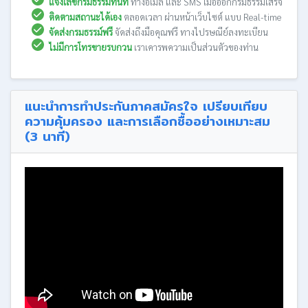
แจ้งเลขกรมธรรม์ทันที
ทางอีเมล และ SMS เมื่อออกกรมธรรม์เสร็จ
ติดตามสถานะได้เอง
ตลอดเวลา ผ่านหน้าเว็บไซต์ แบบ Real-time
จัดส่งกรมธรรม์ฟรี
จัดส่งถึงมือคุณฟรี ทางไปรษณีย์ลงทะเบียน
ไม่มีการโทรขายรบกวน
เราเคารพความเป็นส่วนตัวของท่าน
แนะนำการทำประกันภาคสมัครใจ เปรียบเทียบ
ความคุ้มครอง และการเลือกซื้ออย่างเหมาะสม
(3 นาที)