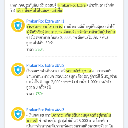
แพกเกจประกันภัยเสริมรถยนต์
PrakunRod Extra
(ประกันรถ เอ็กซ์ต
ร้า)
เลือกซื้อเพิ่มได้ในขั้นตอนสั่งซื้อ
PrakunRod Extra แผน 1
เงินชดเชยรายได้รายวัน
กรณีรถยนต์เกิดอุบัติเหตุและทำให้
ผู้ขับขี่หรือผู้โดยสารบาดเจ็บจนต้องเข้ารักษาตัวเป็นผู้ป่วยใน
ของโรงพยาบาล วันละ 2,000 บาท ต่อคน (ไม่เกิน 7 คน)
สูงสุดไม่เกิน 30 วัน
ราคา:
350
บ.
PrakunRod Extra แผน 2
เงินชดเชยค่าเดินทาง กรณี
รถยนต์เข้าอู่ซ่อม
จากการชนกับ
ยานพาหนะทางบก (รถชนรถ) และต้องระบุคู่กรณีได้ เหมาจ่าย
กรณีเป็นฝ่ายถูก 2,000 บาท/ครั้ง ฝ่ายผิด 1,000 บาท/ครั้ง
สูงสุด 3 ครั้งต่อปี
ราคา:
750
บ.
PrakunRod Extra แผน 3
- เงินชดเชย การ
โจรกรรมทรัพย์สินส่วนบุคคลที่อยู่ภายใน
รถยนต์
จ่ายตามจริง สูงสุดไม่เกิน 25,000 บาท โดยต้อง
เป็นการโจรกรรมที่ปรากฎร่องรอยความเสียหายต่อตัวรถ ใน