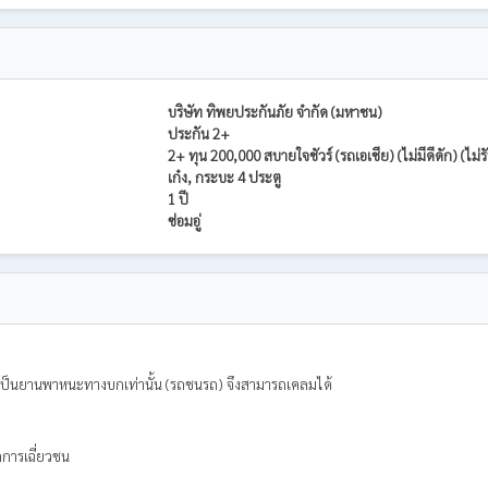
บริษัท ทิพยประกันภัย จำกัด (มหาชน)
ประกัน 2+
2+ ทุน 200,000 สบายใจชัวร์ (รถเอเชีย) (ไม่มีดีดัก) (ไม่
เก๋ง, กระบะ 4 ประตู
1 ปี
ซ่อมอู่
กรณีเป็นยานพาหนะทางบกเท่านั้น (รถชนรถ) จึงสามารถเคลมได้
กการเฉี่ยวชน