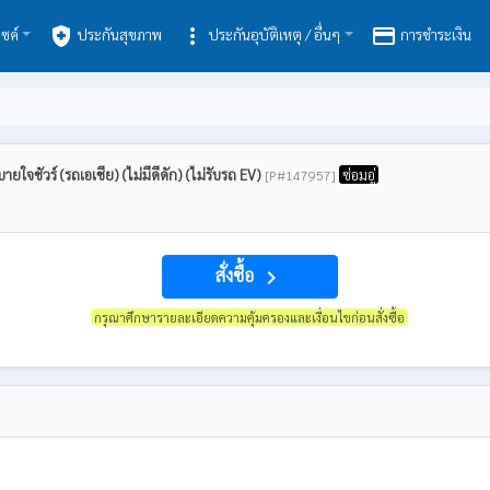
health_and_safety
more_vert
payment
ซค์
ประกันสุขภาพ
ประกันอุบัติเหตุ / อื่นๆ
การชำระเงิน
จชัวร์ (รถเอเชีย) (ไม่มีดีดัก) (ไม่รับรถ EV)
ซ่อมอู่
[P#147957]
สั่งซื้อ
navigate_next
กรุณาศึกษารายละเอียดความคุ้มครองและเงื่อนไขก่อนสั่งซื้อ