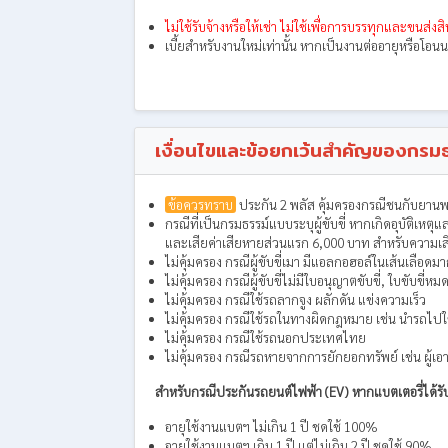
ไม่ใช้รับจ้างหรือให้เช่า ไม่ใช้เพื่อการบรรทุกและขนส่งสิน
เบี้ยสำหรับงานใหม่เท่านั้น หากเป็นงานต่ออายุหรือโ
เงื่อนไขและข้อยกเว้นสำคัญของกรมธ
ข้อควรทราบ
ประกัน 2 พลัส คุ้มครองกรณีชนกับยานพาห
กรณีที่เป็นกรมธรรม์แบบระบุผู้ขับขี่ หากเกิดอุบัติเห
และเสียค่าเสียหายส่วนแรก 6,000 บาท สำหรับความเ
ไม่คุ้มครอง กรณีผู้ขับขี่เมา มีแอลกอฮอล์ในเส้นเลือดมาก
ไม่คุ้มครอง กรณีผู้ขับขี่ไม่มีใบอนุญาตขับขี่, ใบขับขี่
ไม่คุ้มครอง กรณีใช้รถลากจูง ผลักดัน แข่งความเร็ว
ไม่คุ้มครอง กรณีใช้รถในทางผิดกฎหมาย เช่น นำรถไปใช
ไม่คุ้มครอง กรณีใช้รถนอกประเทศไทย
ไม่คุ้มครอง กรณีรถหายจากการยักยอกทรัพย์ เช่น ผู้เอ
สำหรับกรณีประกันรถยนต์ไฟฟ้า (EV) หากแบตเตอรี่ได้รับ
อายุใช้งานแบตฯ ไม่เกิน 1 ปี ชดใช้ 100%
อายุใช้งานแบตฯ เกิน 1 ปี แต่ไม่เกิน 2 ปี ชดใช้ 90%