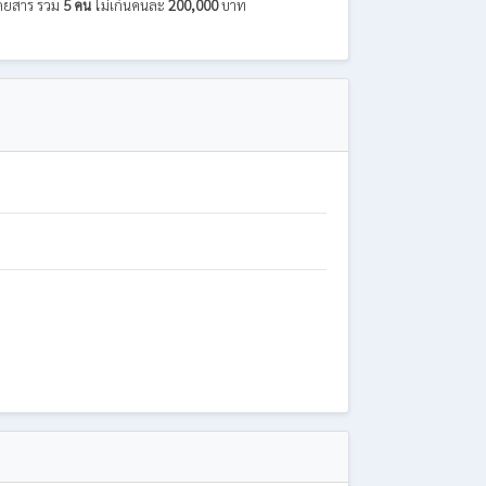
ู้โดยสาร รวม
5 คน
ไม่เกินคนละ
200,000
บาท