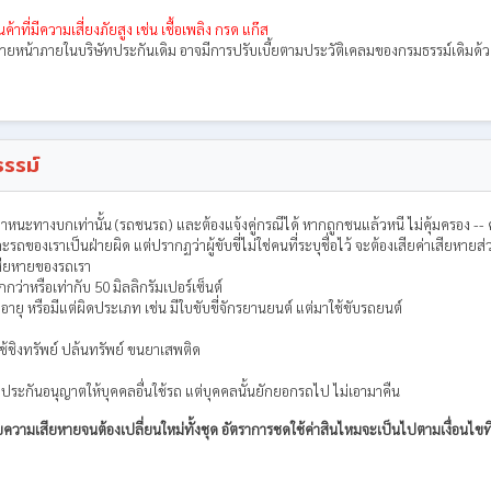
ค้าที่มีความเสี่ยงภัยสูง เช่น เชื้อเพลิง กรด แก๊ส
อนนายหน้าภายในบริษัทประกันเดิม อาจมีการปรับเบี้ยตามประวัติเคลมของกรมธรรม์เดิมด้
รรม์
นะทางบกเท่านั้น (รถชนรถ) และต้องแจ้งคู่กรณีได้ หากถูกชนแล้วหนี ไม่คุ้มครอง -- ค
ตุและรถของเราเป็นฝ่ายผิด แต่ปรากฏว่าผู้ขับขี่ไม่ใช่คนที่ระบุชื่อไว้ จะต้องเสียค่าเ
สียหายของรถเรา
กว่าหรือเท่ากับ 50 มิลลิกรัมเปอร์เซ็นต์
หมดอายุ หรือมีแต่ผิดประเภท เช่น มีใบขับขี่จักรยานยนต์ แต่มาใช้ขับรถยนต์
้ชิงทรัพย์ ปล้นทรัพย์ ขนยาเสพติด
าประกันอนุญาตให้บุคคลอื่นใช้รถ แต่บุคคลนั้นยักยอกรถไป ไม่เอามาคืน
ความเสียหายจนต้องเปลี่ยนใหม่ทั้งชุด อัตราการชดใช้ค่าสินไหมจะเป็นไปตามเงื่อนไขที่