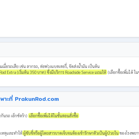
เมื่อรถเสีย เช่น ลากรถ, ต่อพ่วงแบตเตอรี่, จัดส่งน้ำมัน เป็นต้น
d Extra (เริ่มต้น 350 บาท) ซึ่งมีบริการ Roadside Service แถมให้
(เลือกซื้อเพิ่มได้ ในข
ีเฉพาะที่ PrakunRod.com
กันรถ เอ็กซ์ตร้า)
เลือกซื้อเพิ่มได้ในขั้นตอนสั่งซื้อ
ิเหตุและทำให้
ผู้ขับขี่หรือผู้โดยสารบาดเจ็บจนต้องเข้ารักษาตัวเป็นผู้ป่วยใน
ของโรงพยาบา