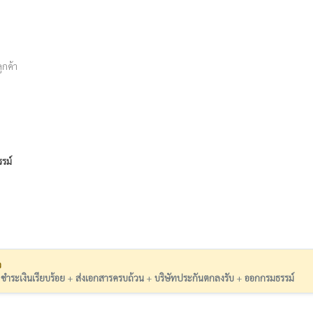
ูกค้า
รม์
ว
:
ชำระเงินเรียบร้อย
+
ส่งเอกสารครบถ้วน
+
บริษัทประกันตกลงรับ
+
ออกกรมธรรม์