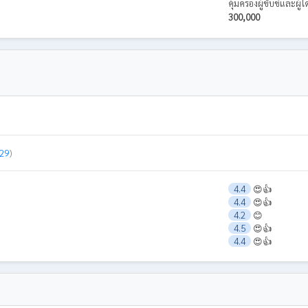
คุ้มครองผู้ขับขี่และผ
300,000
 29
)
4.4
😍👍
4.4
😍👍
4.2
😊
4.5
😍👍
4.4
😍👍