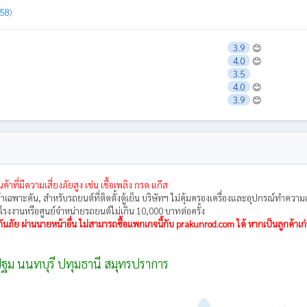
 58
)
3.9
😊
4.0
😊
3.5
4.0
😊
3.9
😊
ค้าที่มีความเสี่ยงภัยสูง เช่น เชื้อเพลิง กรด แก๊ส
าเฉพาะคัน, สำหรับรถยนต์ที่ติดตั้งตู้เย็น บริษัทฯ ไม่คุ้มครองเครื่องและอุปกรณ์ทําความ
รงงานหรือศูนย์จําหน่ายรถยนต์ไม่เกิน 10,000 บาทต่อครั้ง
นภัย ผ่านนายหน้าอื่น ไม่สามารถซื้อแพกเกจนี้กับ prakunrod.com ได้ หากเป็นลูกค้าเก่
ฐม นนทบุรี ปทุมธานี สมุทรปราการ