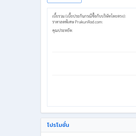
เบี้ยรวม (เบี้ยประกันกรณีซื้อกับบริษัทโดยตรง):
ราคาลดพิเศษ PrakunRod.com:
คุณประหยัด:
โปรโมชั่น