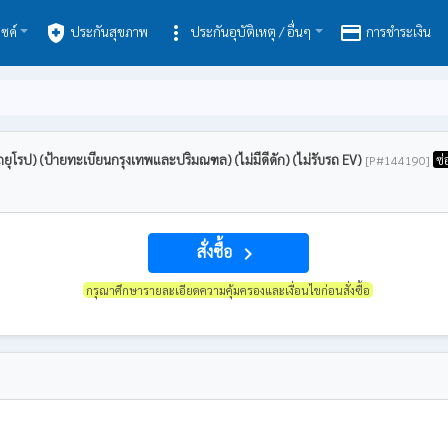
health_and_safety
more_vert
payment
ซค์
ประกันสุขภาพ
ประกันอุบัติเหตุ / อื่นๆ
การชำระเงิน
ถยุโรป) (ป้ายทะเบียนกรุงเทพและปริมณฑล) (ไม่มีดีดัก) (ไม่รับรถ EV)
ซ่
[P#144190]
สั่งซื้อ
navigate_next
กรุณาศึกษารายละเอียดความคุ้มครองและเงื่อนไขก่อนสั่งซื้อ