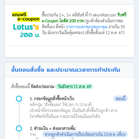
ซื้อประกัน 2+, 3+ อลิอันซ์ ที่ PrakunRod.com
รับฟรี
e-Coupon โลตัส 200 บาท
(ลูกค้าต้องดำเนินการขอ
สิทธิ์เอง ที่หน้า
รายการแลกของสมนาคุณ
ภายใน 30
วัน นับจากวันเริ่มคุ้มครอง) (สั่งซื้อตั้งแต่ 12 ต.ค. 67)
ขั้นตอนสั่งซื้อ และประมาณเวลาการทำประกัน
สั่งซื้อตอนนี้
จัดส่งประมาณ
วันอังคาร 11 ส.ค. 69
1. กรอกข้อมูลสั่งซื้อหน้าเว็บ
ตอนนี้
คลิกปุ่ม "สั่งซื้อเลย" ใช้เวลา 5-10 นาที
เจ้าหน้าที่ตรวจสอบข้อมูล, ยืนยันคำสั่งซื้อกับลูกค้า ทาง
โทรศัพท์หรืออีเมล กรมธรรม์จึงจะมีผลบังคับ
2. ชำระเงิน + ส่งเอกสารเพิ่ม
ราย
หากลูกค้าดำเนินการเรียบร้อยภายใน 10 ส.ค. เที่ยง