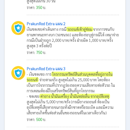
สูงสุดไม่เกิน 30 วัน
ราคา:
350
บ.
PrakunRod Extra แผน 2
เงินชดเชยค่าเดินทาง กรณี
รถยนต์เข้าอู่ซ่อม
จากการชนกับ
ยานพาหนะทางบก (รถชนรถ) และต้องระบุคู่กรณีได้ เหมาจ่าย
กรณีเป็นฝ่ายถูก 2,000 บาท/ครั้ง ฝ่ายผิด 1,000 บาท/ครั้ง
สูงสุด 3 ครั้งต่อปี
ราคา:
750
บ.
PrakunRod Extra แผน 3
- เงินชดเชย การ
โจรกรรมทรัพย์สินส่วนบุคคลที่อยู่ภายใน
รถยนต์
จ่ายตามจริง สูงสุดไม่เกิน 25,000 บาท โดยต้อง
เป็นการโจรกรรมที่ปรากฎร่องรอยความเสียหายต่อตัวรถ ใน
การเคลมต้องมีใบเสร็จทรัพย์สินที่ถูกโจรกรรม
- ชดเชย
ค่ายาง น้ำมันเครื่อง น้ำมันหล่อลื่น จากอุบัติเหตุ
สูงสุดไม่เกิน 5,000 บาท/ครั้ง (กรณียางรถยนต์ ต้องเป็น
อุบัติเหตุที่เสียหายจนกระทั่งฉีกขาดหรือระเบิด และมีความ
เสียหายเกิดขึ้นต่อส่วนอื่นของรถยนต์ในเวลาเดียวกัน)
ราคา:
500
บ.