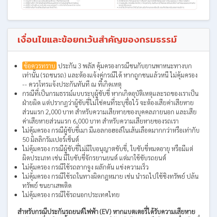
เงื่อนไขและข้อยกเว้นสำคัญของกรมธรรม์
ข้อควรทราบ
ประกัน 3 พลัส คุ้มครองกรณีชนกับยานพาหนะทางบก
เท่านั้น (รถชนรถ) และต้องแจ้งคู่กรณีได้ หากถูกชนแล้วหนี ไม่คุ้มครอง
-- ควรโทรแจ้งประกันทันที ณ ที่เกิดเหตุ
กรณีที่เป็นกรมธรรม์แบบระบุผู้ขับขี่ หากเกิดอุบัติเหตุและรถของเราเป็น
ฝ่ายผิด แต่ปรากฏว่าผู้ขับขี่ไม่ใช่คนที่ระบุชื่อไว้ จะต้องเสียค่าเสียหาย
ส่วนแรก 2,000 บาท สำหรับความเสียหายของบุคคลภายนอก และเสีย
ค่าเสียหายส่วนแรก 6,000 บาท สำหรับความเสียหายของรถเรา
ไม่คุ้มครอง กรณีผู้ขับขี่เมา มีแอลกอฮอล์ในเส้นเลือดมากกว่าหรือเท่ากับ
50 มิลลิกรัมเปอร์เซ็นต์
ไม่คุ้มครอง กรณีผู้ขับขี่ไม่มีใบอนุญาตขับขี่, ใบขับขี่หมดอายุ หรือมีแต่
ผิดประเภท เช่น มีใบขับขี่จักรยานยนต์ แต่มาใช้ขับรถยนต์
ไม่คุ้มครอง กรณีใช้รถลากจูง ผลักดัน แข่งความเร็ว
ไม่คุ้มครอง กรณีใช้รถในทางผิดกฎหมาย เช่น นำรถไปใช้ชิงทรัพย์ ปล้น
ทรัพย์ ขนยาเสพติด
ไม่คุ้มครอง กรณีใช้รถนอกประเทศไทย
สำหรับกรณีประกันรถยนต์ไฟฟ้า (EV) หากแบตเตอรี่ได้รับความเสียหาย