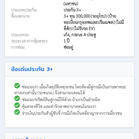
(มหาชน)
ประเภทประกัน:
ประกัน 3+
ชื่อแพกเกจ:
3+ ทุน 300,000 (รถยุโรป) (ป้าย
ทะเบียนกรุงเทพและปริมณฑล) (ไม่มี
ดีดัก) (ไม่รับรถ EV)
ประเภทรถ:
เก๋ง, กระบะ 4 ประตู
ระยะเวลาการคุ้มครอง:
1 ปี
การซ่อม:
ซ่อมอู่
ข้อเด่นประกัน 3+
ซ่อมรถเรา เมื่อเกิดอุบัติเหตุรถชน โดยต้องมีคู่กรณีเป็นยานพาหนะ
ทางบกเท่านั้น (รถชนรถ) จึงสามารถเคลมได้
ซ่อมรถ/ทรัพย์สินคู่กรณีให้ด้วย ถ้าเราเป็นฝ่ายผิด
คุ้มครองชีวิต และค่ารักษาพยาบาลคนในรถเรา
จ่ายเงินประกันตัวผู้ขับขี่ กรณีเกิดเป็นคดีอาญาจากการเฉี่ยวชน