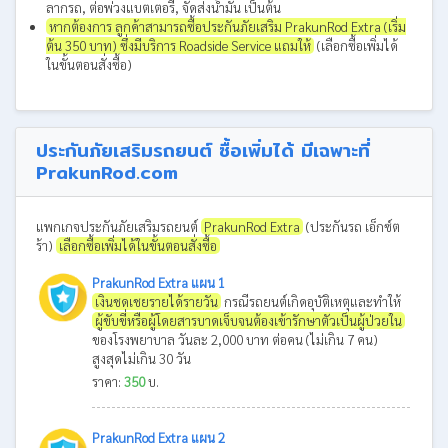
ลากรถ, ต่อพ่วงแบตเตอรี่, จัดส่งน้ำมัน เป็นต้น
หากต้องการ ลูกค้าสามารถซื้อประกันภัยเสริม PrakunRod Extra (เริ่ม
ต้น 350 บาท) ซึ่งมีบริการ Roadside Service แถมให้
(เลือกซื้อเพิ่มได้
ในขั้นตอนสั่งซื้อ)
ประกันภัยเสริมรถยนต์ ซื้อเพิ่มได้ มีเฉพาะที่
PrakunRod.com
แพกเกจประกันภัยเสริมรถยนต์
PrakunRod Extra
(ประกันรถ เอ็กซ์ต
ร้า)
เลือกซื้อเพิ่มได้ในขั้นตอนสั่งซื้อ
PrakunRod Extra แผน 1
เงินชดเชยรายได้รายวัน
กรณีรถยนต์เกิดอุบัติเหตุและทำให้
ผู้ขับขี่หรือผู้โดยสารบาดเจ็บจนต้องเข้ารักษาตัวเป็นผู้ป่วยใน
ของโรงพยาบาล วันละ 2,000 บาท ต่อคน (ไม่เกิน 7 คน)
สูงสุดไม่เกิน 30 วัน
ราคา:
350
บ.
PrakunRod Extra แผน 2