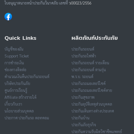
ใบอนุญาตนายหน้าประกันวินาศภัย เลขที่
ว00023/2556
Quick Links
ผลิตภัณฑ์ประกันภัย
บัญชีของฉัน
ประกันรถยนต์
Support Ticket
ประกันรถไฟฟ้า
การชำระเงิน
ประกันรถยนต์ รายเดือน
ช่องทางติดต่อ
ประกันรถยนต์ ตามรุ่น
คำนวณเงินคืนประกันรถยนต์
พ.ร.บ. รถยนต์
บริษัทประกันภัย
ประกันรถมอเตอร์ไซค์
ศูนย์การเรียนรู้
ประกันรถมอเตอร์ไซค์หาย
Affiliate สร้างรายได้
ประกันสุขภาพ
เกี่ยวกับเรา
ประกันอุบัติเหตุส่วนบุคคล
นโยบายส่วนบุคคล
ประกันเดินทางต่างประเทศ
ประกาศ ประกันรถ ดอทคอม
ประกันบ้าน
ประกันภัยธุรกิจ
ประกันความรับผิดวิชาชีพแพทย์