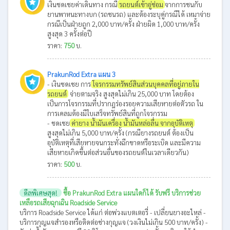
เงินชดเชยค่าเดินทาง กรณี
รถยนต์เข้าอู่ซ่อม
จากการชนกับ
ยานพาหนะทางบก (รถชนรถ) และต้องระบุคู่กรณีได้ เหมาจ่าย
กรณีเป็นฝ่ายถูก 2,000 บาท/ครั้ง ฝ่ายผิด 1,000 บาท/ครั้ง
สูงสุด 3 ครั้งต่อปี
ราคา:
750
บ.
PrakunRod Extra แผน 3
- เงินชดเชย การ
โจรกรรมทรัพย์สินส่วนบุคคลที่อยู่ภายใน
รถยนต์
จ่ายตามจริง สูงสุดไม่เกิน 25,000 บาท โดยต้อง
เป็นการโจรกรรมที่ปรากฎร่องรอยความเสียหายต่อตัวรถ ใน
การเคลมต้องมีใบเสร็จทรัพย์สินที่ถูกโจรกรรม
- ชดเชย
ค่ายาง น้ำมันเครื่อง น้ำมันหล่อลื่น จากอุบัติเหตุ
สูงสุดไม่เกิน 5,000 บาท/ครั้ง (กรณียางรถยนต์ ต้องเป็น
อุบัติเหตุที่เสียหายจนกระทั่งฉีกขาดหรือระเบิด และมีความ
เสียหายเกิดขึ้นต่อส่วนอื่นของรถยนต์ในเวลาเดียวกัน)
ราคา:
500
บ.
ดีลพิเศษสุด!
ซื้อ PrakunRod Extra แผนใดก็ได้ รับฟรี บริการช่วย
เหลือรถเสียฉุกเฉิน Roadside Service
บริการ Roadside Service ได้แก่ ต่อพ่วงแบตเตอรี่ - เปลี่ยนยางอะไหล่ -
บริการกุญแจสำรองหรือติดต่อช่างกุญแจ (วงเงินไม่เกิน 500 บาท/ครั้ง) -