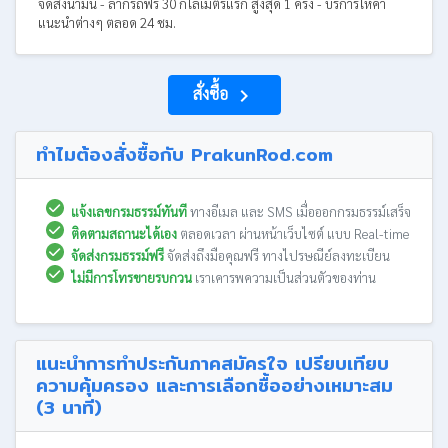
จัดส่งน้ำมัน - ลากรถฟรี 30 กิโลเมตรแรก สูงสุด 1 ครั้ง - บริการให้คำ
แนะนำต่างๆ ตลอด 24 ชม.
สั่งซื้อ
navigate_next
ทำไมต้องสั่งซื้อกับ PrakunRod.com
แจ้งเลขกรมธรรม์ทันที
ทางอีเมล และ SMS เมื่อออกกรมธรรม์เสร็จ
ติดตามสถานะได้เอง
ตลอดเวลา ผ่านหน้าเว็บไซต์ แบบ Real-time
จัดส่งกรมธรรม์ฟรี
จัดส่งถึงมือคุณฟรี ทางไปรษณีย์ลงทะเบียน
ไม่มีการโทรขายรบกวน
เราเคารพความเป็นส่วนตัวของท่าน
แนะนำการทำประกันภาคสมัครใจ เปรียบเทียบ
ความคุ้มครอง และการเลือกซื้ออย่างเหมาะสม
(3 นาที)