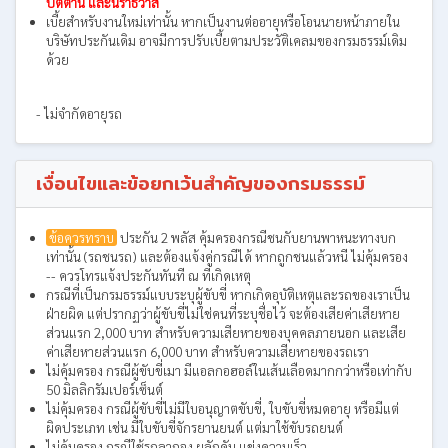
ปัตตานี และนราธิวาส
เบี้ยสำหรับงานใหม่เท่านั้น หากเป็นงานต่ออายุหรือโอนนายหน้าภายใน
บริษัทประกันเดิม อาจมีการปรับเบี้ยตามประวัติเคลมของกรมธรรม์เดิม
ด้วย
- ไม่จำกัดอายุรถ
เงื่อนไขและข้อยกเว้นสำคัญของกรมธรรม์
ข้อควรทราบ
ประกัน 2 พลัส คุ้มครองกรณีชนกับยานพาหนะทางบก
เท่านั้น (รถชนรถ) และต้องแจ้งคู่กรณีได้ หากถูกชนแล้วหนี ไม่คุ้มครอง
-- ควรโทรแจ้งประกันทันที ณ ที่เกิดเหตุ
กรณีที่เป็นกรมธรรม์แบบระบุผู้ขับขี่ หากเกิดอุบัติเหตุและรถของเราเป็น
ฝ่ายผิด แต่ปรากฏว่าผู้ขับขี่ไม่ใช่คนที่ระบุชื่อไว้ จะต้องเสียค่าเสียหาย
ส่วนแรก 2,000 บาท สำหรับความเสียหายของบุคคลภายนอก และเสีย
ค่าเสียหายส่วนแรก 6,000 บาท สำหรับความเสียหายของรถเรา
ไม่คุ้มครอง กรณีผู้ขับขี่เมา มีแอลกอฮอล์ในเส้นเลือดมากกว่าหรือเท่ากับ
50 มิลลิกรัมเปอร์เซ็นต์
ไม่คุ้มครอง กรณีผู้ขับขี่ไม่มีใบอนุญาตขับขี่, ใบขับขี่หมดอายุ หรือมีแต่
ผิดประเภท เช่น มีใบขับขี่จักรยานยนต์ แต่มาใช้ขับรถยนต์
ไม่คุ้มครอง กรณีใช้รถลากจูง ผลักดัน แข่งความเร็ว