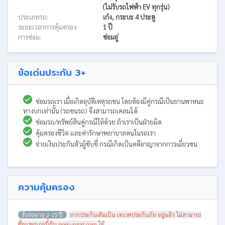
(ไม่รับรถไฟฟ้า EV ทุกรุ่น)
ประเภทรถ:
เก๋ง, กระบะ 4 ประตู
ระยะเวลาการคุ้มครอง:
1 ปี
การซ่อม:
ซ่อมอู่
ข้อเด่นประกัน 3+
ซ่อมรถเรา เมื่อเกิดอุบัติเหตุรถชน โดยต้องมีคู่กรณีเป็นยานพาหนะ
ทางบกเท่านั้น (รถชนรถ) จึงสามารถเคลมได้
ซ่อมรถ/ทรัพย์สินคู่กรณีให้ด้วย ถ้าเราเป็นฝ่ายผิด
คุ้มครองชีวิต และค่ารักษาพยาบาลคนในรถเรา
จ่ายเงินประกันตัวผู้ขับขี่ กรณีเกิดเป็นคดีอาญาจากการเฉี่ยวชน
ความคุ้มครอง
รับรถอายุ 2-15 ปี
หากประกันเดิมเป็น เทเวศประกันภัย อยู่แล้ว ไม่สามารถ
ซื้อแพกเกจนี้กับ prakunrod.com ได้