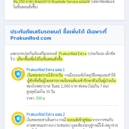
ต้น 350 บาท) ซึ่งมีบริการ Roadside Service แถมให้
(เลือกซื้อเพิ่มได้
ในขั้นตอนสั่งซื้อ)
ประกันภัยเสริมรถยนต์ ซื้อเพิ่มได้ มีเฉพาะที่
PrakunRod.com
แพกเกจประกันภัยเสริมรถยนต์
PrakunRod Extra
(ประกันรถ เอ็กซ์ต
ร้า)
เลือกซื้อเพิ่มได้ในขั้นตอนสั่งซื้อ
PrakunRod Extra แผน 1
เงินชดเชยรายได้รายวัน
กรณีรถยนต์เกิดอุบัติเหตุและทำให้
ผู้ขับขี่หรือผู้โดยสารบาดเจ็บจนต้องเข้ารักษาตัวเป็นผู้ป่วยใน
ของโรงพยาบาล วันละ 2,000 บาท ต่อคน (ไม่เกิน 7 คน)
สูงสุดไม่เกิน 30 วัน
ราคา:
350
บ.
PrakunRod Extra แผน 2
เงินชดเชยค่าเดินทาง กรณี
รถยนต์เข้าอู่ซ่อม
จากการชนกับ
ยานพาหนะทางบก (รถชนรถ) และต้องระบุคู่กรณีได้ เหมาจ่าย