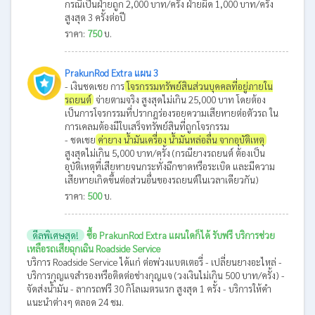
กรณีเป็นฝ่ายถูก 2,000 บาท/ครั้ง ฝ่ายผิด 1,000 บาท/ครั้ง
สูงสุด 3 ครั้งต่อปี
ราคา:
750
บ.
PrakunRod Extra แผน 3
- เงินชดเชย การ
โจรกรรมทรัพย์สินส่วนบุคคลที่อยู่ภายใน
รถยนต์
จ่ายตามจริง สูงสุดไม่เกิน 25,000 บาท โดยต้อง
เป็นการโจรกรรมที่ปรากฎร่องรอยความเสียหายต่อตัวรถ ใน
การเคลมต้องมีใบเสร็จทรัพย์สินที่ถูกโจรกรรม
- ชดเชย
ค่ายาง น้ำมันเครื่อง น้ำมันหล่อลื่น จากอุบัติเหตุ
สูงสุดไม่เกิน 5,000 บาท/ครั้ง (กรณียางรถยนต์ ต้องเป็น
อุบัติเหตุที่เสียหายจนกระทั่งฉีกขาดหรือระเบิด และมีความ
เสียหายเกิดขึ้นต่อส่วนอื่นของรถยนต์ในเวลาเดียวกัน)
ราคา:
500
บ.
ดีลพิเศษสุด!
ซื้อ PrakunRod Extra แผนใดก็ได้ รับฟรี บริการช่วย
เหลือรถเสียฉุกเฉิน Roadside Service
บริการ Roadside Service ได้แก่ ต่อพ่วงแบตเตอรี่ - เปลี่ยนยางอะไหล่ -
บริการกุญแจสำรองหรือติดต่อช่างกุญแจ (วงเงินไม่เกิน 500 บาท/ครั้ง) -
จัดส่งน้ำมัน - ลากรถฟรี 30 กิโลเมตรแรก สูงสุด 1 ครั้ง - บริการให้คำ
แนะนำต่างๆ ตลอด 24 ชม.