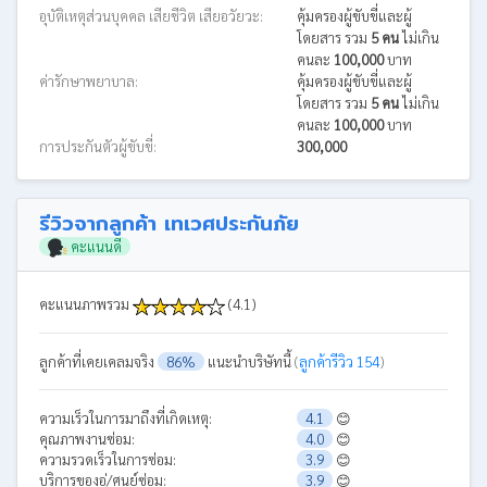
อุบัติเหตุส่วนบุคคล เสียชีวิต เสียอวัยวะ:
คุ้มครองผู้ขับขี่และผู้
โดยสาร รวม
5 คน
ไม่เกิน
คนละ
100,000
บาท
ค่ารักษาพยาบาล:
คุ้มครองผู้ขับขี่และผู้
โดยสาร รวม
5 คน
ไม่เกิน
คนละ
100,000
บาท
การประกันตัวผู้ขับขี่:
300,000
รีวิวจากลูกค้า เทเวศประกันภัย
คะแนนดี
คะแนนภาพรวม
(4.1)
ลูกค้าที่เคยเคลมจริง
86%
แนะนำบริษัทนี้
(
ลูกค้ารีวิว 154
)
ความเร็วในการมาถึงที่เกิดเหตุ:
4.1
😊
คุณภาพงานซ่อม:
4.0
😊
ความรวดเร็วในการซ่อม:
3.9
😊
บริการของอู่/ศูนย์ซ่อม:
3.9
😊