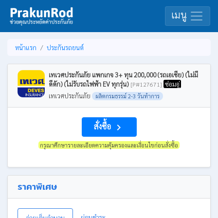
เมนู
หน้าแรก
ประกันรถยนต์
เทเวศประกันภัย แพกเกจ 3+ ทุน 200,000 (รถเอเชีย) (ไม่มี
ดีดัก) (ไม่รับรถไฟฟ้า EV ทุกรุ่น)
ซ่อมอู่
[P#127671]
เทเวศประกันภัย
ผลิตกรมธรรม์ 2-3 วันทำการ
สั่งซื้อ
navigate_next
กรุณาศึกษารายละเอียดความคุ้มครองและเงื่อนไขก่อนสั่งซื้อ
ราคาพิเศษ
ผ่อนชำระ
จ่ายเต็มจำนวน