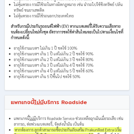
ไม่คุ้มครอง กรณีใช้รถในทางผิดกฎหมาย เช่น นำรถไปใช้ชิงทรัพย์ ปล้น
ทรัพย์ ขนยาเสพติด
ไม่คุ้มครอง กรณีใช้รถนอกประเทศไทย
สำหรับกรณีประกันรถยนต์ไฟฟ้า (EV) หากแบตเตอรี่ได้รับความเสียหาย
จนต้องเปลี่ยนใหม่ทั้งชุด อัตราการชดใช้ค่าสินไหมจะเป็นไปตามเงื่อนไขที่
กำหนดดังนี้:
อายุใช้งานแบตฯ ไม่เกิน 1 ปี ชดใช้ 100%
อายุใช้งานแบตฯ เกิน 1 ปี แต่ไม่เกิน 2 ปี ชดใช้ 90%
อายุใช้งานแบตฯ เกิน 2 ปี แต่ไม่เกิน 3 ปี ชดใช้ 80%
อายุใช้งานแบตฯ เกิน 3 ปี แต่ไม่เกิน 4 ปี ชดใช้ 70%
อายุใช้งานแบตฯ เกิน 4 ปี แต่ไม่เกิน 5 ปี ชดใช้ 60%
อายุใช้งานแบตฯ เกิน 5 ปีขึ้นไป ชดใช้ 50%
แพกเกจนี้
ไม่มี
บริการ Roadside
แพกเกจนี้
ไม่มี
บริการ Roadside Service ช่วยเหลือฉุกเฉินเมื่อรถเสีย เช่น
ลากรถ, ต่อพ่วงแบตเตอรี่, จัดส่งน้ำมัน เป็นต้น
หากต้องการ ลูกค้าสามารถซื้อประกันภัยเสริม PrakunRod Extra (เริ่ม