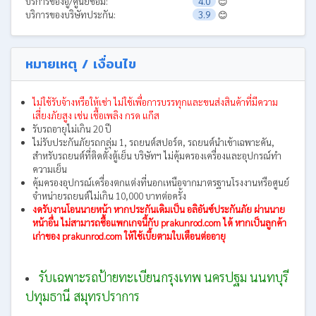
บริการของอู่/ศูนย์ซ่อม:
4.0
😊
บริการของบริษัทประกัน:
3.9
😊
หมายเหตุ / เงื่อนไข
ไม่ใช้รับจ้างหรือให้เช่า ไม่ใช้เพื่อการบรรทุกและขนส่งสินค้าที่มีความ
เสี่ยงภัยสูง เช่น เชื้อเพลิง กรด แก๊ส
รับรถอายุไม่เกิน 20 ปี
ไม่รับประกันภัยรถกลุ่ม 1, รถยนต์สปอร์ต, รถยนต์นําเข้าเฉพาะคัน,
สำหรับรถยนต์ที่ติดตั้งตู้เย็น บริษัทฯ ไม่คุ้มครองเครื่องและอุปกรณ์ทํา
ความเย็น
คุ้มครองอุปกรณ์เครื่องตกแต่งที่นอกเหนือจากมาตรฐานโรงงานหรือศูนย์
จําหน่ายรถยนต์ไม่เกิน 10,000 บาทต่อครั้ง
งดรับงานโอนนายหน้า หากประกันเดิมเป็น อลิอันซ์ประกันภัย ผ่านนาย
หน้าอื่น ไม่สามารถซื้อแพกเกจนี้กับ prakunrod.com ได้ หากเป็นลูกค้า
เก่าของ prakunrod.com ให้ใช้เบี้ยตามใบเตือนต่ออายุ
รับเฉพาะรถป้ายทะเบียนกรุงเทพ นครปฐม นนทบุรี
ปทุมธานี สมุทรปราการ