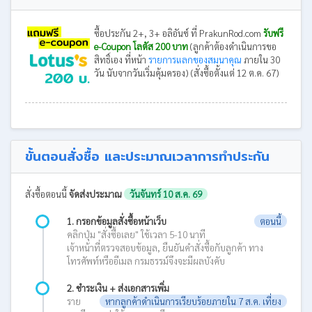
ซื้อประกัน 2+, 3+ อลิอันซ์ ที่ PrakunRod.com
รับฟรี
e-Coupon โลตัส 200 บาท
(ลูกค้าต้องดำเนินการขอ
สิทธิ์เอง ที่หน้า
รายการแลกของสมนาคุณ
ภายใน 30
วัน นับจากวันเริ่มคุ้มครอง) (สั่งซื้อตั้งแต่ 12 ต.ค. 67)
ขั้นตอนสั่งซื้อ และประมาณเวลาการทำประกัน
สั่งซื้อตอนนี้
จัดส่งประมาณ
วันจันทร์ 10 ส.ค. 69
1. กรอกข้อมูลสั่งซื้อหน้าเว็บ
ตอนนี้
คลิกปุ่ม "สั่งซื้อเลย" ใช้เวลา 5-10 นาที
เจ้าหน้าที่ตรวจสอบข้อมูล, ยืนยันคำสั่งซื้อกับลูกค้า ทาง
โทรศัพท์หรืออีเมล กรมธรรม์จึงจะมีผลบังคับ
2. ชำระเงิน + ส่งเอกสารเพิ่ม
ราย
หากลูกค้าดำเนินการเรียบร้อยภายใน 7 ส.ค. เที่ยง