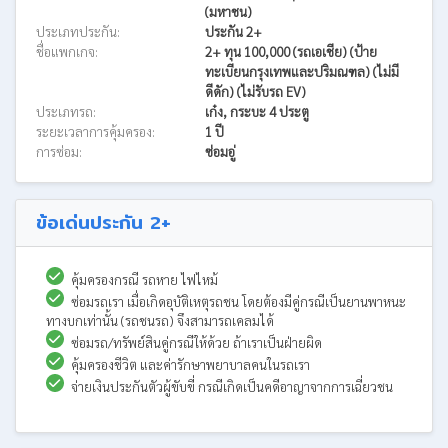
(มหาชน)
ประเภทประกัน:
ประกัน 2+
ชื่อแพกเกจ:
2+ ทุน 100,000 (รถเอเชีย) (ป้าย
ทะเบียนกรุงเทพและปริมณฑล) (ไม่มี
ดีดัก) (ไม่รับรถ EV)
ประเภทรถ:
เก๋ง, กระบะ 4 ประตู
ระยะเวลาการคุ้มครอง:
1 ปี
การซ่อม:
ซ่อมอู่
ข้อเด่นประกัน 2+
คุ้มครองกรณี รถหาย ไฟไหม้
ซ่อมรถเรา เมื่อเกิดอุบัติเหตุรถชน โดยต้องมีคู่กรณีเป็นยานพาหนะ
ทางบกเท่านั้น (รถชนรถ) จึงสามารถเคลมได้
ซ่อมรถ/ทรัพย์สินคู่กรณีให้ด้วย ถ้าเราเป็นฝ่ายผิด
คุ้มครองชีวิต และค่ารักษาพยาบาลคนในรถเรา
จ่ายเงินประกันตัวผู้ขับขี่ กรณีเกิดเป็นคดีอาญาจากการเฉี่ยวชน