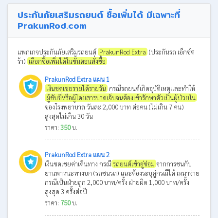
ประกันภัยเสริมรถยนต์ ซื้อเพิ่มได้ มีเฉพาะที่
PrakunRod.com
แพกเกจประกันภัยเสริมรถยนต์
PrakunRod Extra
(ประกันรถ เอ็กซ์ต
ร้า)
เลือกซื้อเพิ่มได้ในขั้นตอนสั่งซื้อ
PrakunRod Extra แผน 1
เงินชดเชยรายได้รายวัน
กรณีรถยนต์เกิดอุบัติเหตุและทำให้
ผู้ขับขี่หรือผู้โดยสารบาดเจ็บจนต้องเข้ารักษาตัวเป็นผู้ป่วยใน
ของโรงพยาบาล วันละ 2,000 บาท ต่อคน (ไม่เกิน 7 คน)
สูงสุดไม่เกิน 30 วัน
ราคา:
350
บ.
PrakunRod Extra แผน 2
เงินชดเชยค่าเดินทาง กรณี
รถยนต์เข้าอู่ซ่อม
จากการชนกับ
ยานพาหนะทางบก (รถชนรถ) และต้องระบุคู่กรณีได้ เหมาจ่าย
กรณีเป็นฝ่ายถูก 2,000 บาท/ครั้ง ฝ่ายผิด 1,000 บาท/ครั้ง
สูงสุด 3 ครั้งต่อปี
ราคา:
750
บ.