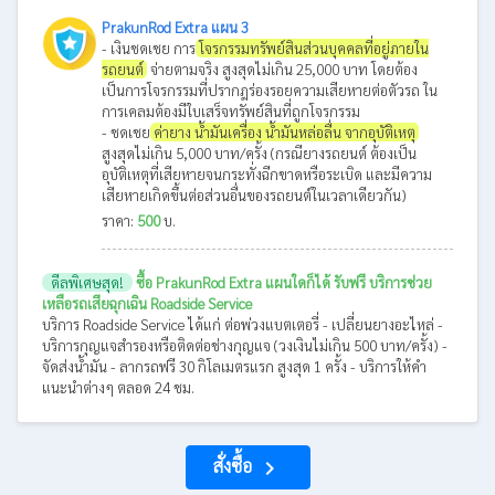
PrakunRod Extra แผน 3
- เงินชดเชย การ
โจรกรรมทรัพย์สินส่วนบุคคลที่อยู่ภายใน
รถยนต์
จ่ายตามจริง สูงสุดไม่เกิน 25,000 บาท โดยต้อง
เป็นการโจรกรรมที่ปรากฎร่องรอยความเสียหายต่อตัวรถ ใน
การเคลมต้องมีใบเสร็จทรัพย์สินที่ถูกโจรกรรม
- ชดเชย
ค่ายาง น้ำมันเครื่อง น้ำมันหล่อลื่น จากอุบัติเหตุ
สูงสุดไม่เกิน 5,000 บาท/ครั้ง (กรณียางรถยนต์ ต้องเป็น
อุบัติเหตุที่เสียหายจนกระทั่งฉีกขาดหรือระเบิด และมีความ
เสียหายเกิดขึ้นต่อส่วนอื่นของรถยนต์ในเวลาเดียวกัน)
ราคา:
500
บ.
ดีลพิเศษสุด!
ซื้อ PrakunRod Extra แผนใดก็ได้ รับฟรี บริการช่วย
เหลือรถเสียฉุกเฉิน Roadside Service
บริการ Roadside Service ได้แก่ ต่อพ่วงแบตเตอรี่ - เปลี่ยนยางอะไหล่ -
บริการกุญแจสำรองหรือติดต่อช่างกุญแจ (วงเงินไม่เกิน 500 บาท/ครั้ง) -
จัดส่งน้ำมัน - ลากรถฟรี 30 กิโลเมตรแรก สูงสุด 1 ครั้ง - บริการให้คำ
แนะนำต่างๆ ตลอด 24 ชม.
สั่งซื้อ
navigate_next