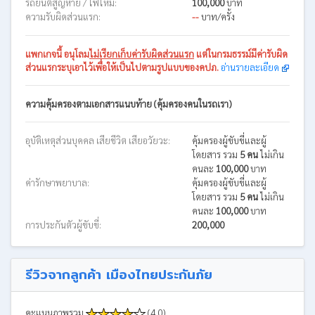
รถยนต์สูญหาย / ไฟไหม้:
100,000
บาท
ความรับผิดส่วนแรก:
--
บาท/ครั้ง
แพกเกจนี้
อนุโลม
ไม่เรียกเก็บค่ารับผิดส่วนแรก
แต่ในกรมธรรม์มีค่ารับผิด
ส่วนแรกระบุเอาไว้เพื่อให้เป็นไปตามรูปแบบของคปภ.
อ่านรายละเอียด
ความคุ้มครองตามเอกสารแนบท้าย (คุ้มครองคนในรถเรา)
อุบัติเหตุส่วนบุคคล เสียชีวิต เสียอวัยวะ:
คุ้มครองผู้ขับขี่และผู้
โดยสาร รวม
5 คน
ไม่เกิน
คนละ
100,000
บาท
ค่ารักษาพยาบาล:
คุ้มครองผู้ขับขี่และผู้
โดยสาร รวม
5 คน
ไม่เกิน
คนละ
100,000
บาท
การประกันตัวผู้ขับขี่:
200,000
รีวิวจากลูกค้า เมืองไทยประกันภัย
คะแนนภาพรวม
(4.0)