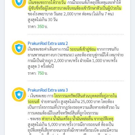
เงินชดเชยรายได้รายวัน
กรณีรถยนต์เกิดอุบัติเหตุและทำให้
ผู้ขับขี่หรือผู้โดยสารบาดเจ็บจนต้องเข้ารักษาตัวเป็นผู้ป่วยใน
ของโรงพยาบาล วันละ 2,000 บาท ต่อคน (ไม่เกิน 7 คน)
สูงสุดไม่เกิน 30 วัน
ราคา:
350
บ.
PrakunRod Extra แผน 2
เงินชดเชยค่าเดินทาง กรณี
รถยนต์เข้าอู่ซ่อม
จากการชนกับ
ยานพาหนะทางบก (รถชนรถ) และต้องระบุคู่กรณีได้ เหมาจ่าย
กรณีเป็นฝ่ายถูก 2,000 บาท/ครั้ง ฝ่ายผิด 1,000 บาท/ครั้ง
สูงสุด 3 ครั้งต่อปี
ราคา:
750
บ.
PrakunRod Extra แผน 3
- เงินชดเชย การ
โจรกรรมทรัพย์สินส่วนบุคคลที่อยู่ภายใน
รถยนต์
จ่ายตามจริง สูงสุดไม่เกิน 25,000 บาท โดยต้อง
เป็นการโจรกรรมที่ปรากฎร่องรอยความเสียหายต่อตัวรถ ใน
การเคลมต้องมีใบเสร็จทรัพย์สินที่ถูกโจรกรรม
- ชดเชย
ค่ายาง น้ำมันเครื่อง น้ำมันหล่อลื่น จากอุบัติเหตุ
สูงสุดไม่เกิน 5,000 บาท/ครั้ง (กรณียางรถยนต์ ต้องเป็น
อุบัติเหตุที่เสียหายจนกระทั่งฉีกขาดหรือระเบิด และมีความ