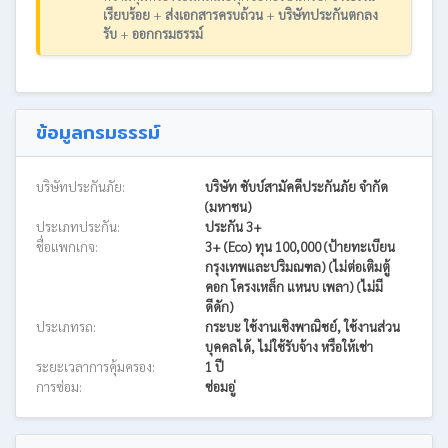
เรียบร้อย
+
ส่งเอกสารครบถ้วน
+
บริษัทประกันตกลง
รับ
+
ออกกรมธรรม์
ข้อมูลกรมธรรม์
บริษัทประกันภัย:
บริษัท ชับบ์สามัคคีประกันภัย จำกัด
(มหาชน)
ประเภทประกัน:
ประกัน 3+
ชื่อแพกเกจ:
3+ (Eco) ทุน 100,000 (ป้ายทะเบียน
กรุงเทพและปริมณฑล) (ไม่ต่อเติมตู้
คอก โครงเหล็ก แหนบ เพลา) (ไม่มี
ดีดัก)
ประเภทรถ:
กระบะ ใช้งานเชิงพาณิชย์, ใช้งานส่วน
บุคคลได้, ไม่ใช้รับจ้าง หรือให้เช่า
ระยะเวลาการคุ้มครอง:
1 ปี
การซ่อม:
ซ่อมอู่