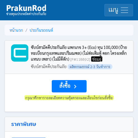
เมนู
หน้าแรก
ประกันรถยนต์
ชับบ์สามัคคีประกันภัย แพกเกจ 3+ (Eco) ทุน 100,000 (ป้าย
ทะเบียนกรุงเทพและปริมณฑล) (ไม่ต่อเติมตู้ คอก โครงเหล็ก
แหนบ เพลา) (ไม่มีดีดัก)
ซ่อมอู่
[P#118892]
ชับบ์สามัคคีประกันภัย
ผลิตกรมธรรม์ 2-3 วันทำการ
สั่งซื้อ
navigate_next
กรุณาศึกษารายละเอียดความคุ้มครองและเงื่อนไขก่อนสั่งซื้อ
ราคาพิเศษ