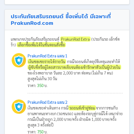
ประกันภัยเสริมรถยนต์ ซื้อเพิ่มได้ มีเฉพาะที่
PrakunRod.com
แพกเกจประกันภัยเสริมรถยนต์
PrakunRod Extra
(ประกันรถ เอ็กซ์ต
ร้า)
เลือกซื้อเพิ่มได้ในขั้นตอนสั่งซื้อ
PrakunRod Extra แผน 1
เงินชดเชยรายได้รายวัน
กรณีรถยนต์เกิดอุบัติเหตุและทำให้
ผู้ขับขี่หรือผู้โดยสารบาดเจ็บจนต้องเข้ารักษาตัวเป็นผู้ป่วยใน
ของโรงพยาบาล วันละ 2,000 บาท ต่อคน (ไม่เกิน 7 คน)
สูงสุดไม่เกิน 30 วัน
ราคา:
350
บ.
PrakunRod Extra แผน 2
เงินชดเชยค่าเดินทาง กรณี
รถยนต์เข้าอู่ซ่อม
จากการชนกับ
ยานพาหนะทางบก (รถชนรถ) และต้องระบุคู่กรณีได้ เหมาจ่าย
กรณีเป็นฝ่ายถูก 2,000 บาท/ครั้ง ฝ่ายผิด 1,000 บาท/ครั้ง
สูงสุด 3 ครั้งต่อปี
ราคา:
750
บ.