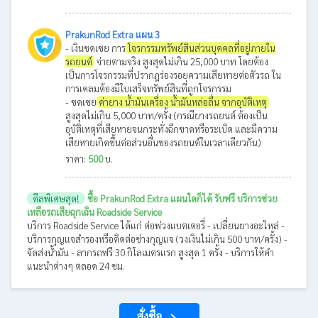
PrakunRod Extra แผน 3
- เงินชดเชย การ
โจรกรรมทรัพย์สินส่วนบุคคลที่อยู่ภายใน
รถยนต์
จ่ายตามจริง สูงสุดไม่เกิน 25,000 บาท โดยต้อง
เป็นการโจรกรรมที่ปรากฎร่องรอยความเสียหายต่อตัวรถ ใน
การเคลมต้องมีใบเสร็จทรัพย์สินที่ถูกโจรกรรม
- ชดเชย
ค่ายาง น้ำมันเครื่อง น้ำมันหล่อลื่น จากอุบัติเหตุ
สูงสุดไม่เกิน 5,000 บาท/ครั้ง (กรณียางรถยนต์ ต้องเป็น
อุบัติเหตุที่เสียหายจนกระทั่งฉีกขาดหรือระเบิด และมีความ
เสียหายเกิดขึ้นต่อส่วนอื่นของรถยนต์ในเวลาเดียวกัน)
ราคา:
500
บ.
ดีลพิเศษสุด!
ซื้อ PrakunRod Extra แผนใดก็ได้ รับฟรี บริการช่วย
เหลือรถเสียฉุกเฉิน Roadside Service
บริการ Roadside Service ได้แก่ ต่อพ่วงแบตเตอรี่ - เปลี่ยนยางอะไหล่ -
บริการกุญแจสำรองหรือติดต่อช่างกุญแจ (วงเงินไม่เกิน 500 บาท/ครั้ง) -
จัดส่งน้ำมัน - ลากรถฟรี 30 กิโลเมตรแรก สูงสุด 1 ครั้ง - บริการให้คำ
แนะนำต่างๆ ตลอด 24 ชม.
สั่งซื้อ
navigate_next