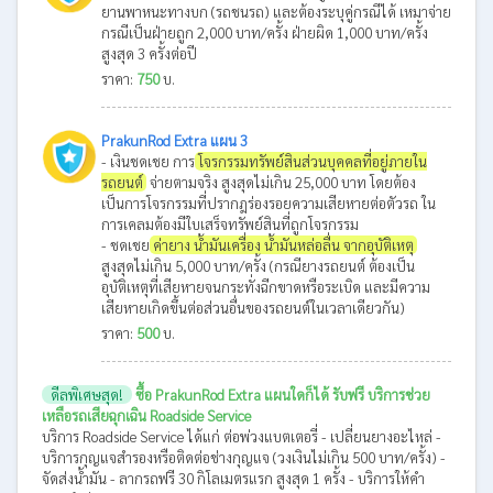
ยานพาหนะทางบก (รถชนรถ) และต้องระบุคู่กรณีได้ เหมาจ่าย
กรณีเป็นฝ่ายถูก 2,000 บาท/ครั้ง ฝ่ายผิด 1,000 บาท/ครั้ง
สูงสุด 3 ครั้งต่อปี
ราคา:
750
บ.
PrakunRod Extra แผน 3
- เงินชดเชย การ
โจรกรรมทรัพย์สินส่วนบุคคลที่อยู่ภายใน
รถยนต์
จ่ายตามจริง สูงสุดไม่เกิน 25,000 บาท โดยต้อง
เป็นการโจรกรรมที่ปรากฎร่องรอยความเสียหายต่อตัวรถ ใน
การเคลมต้องมีใบเสร็จทรัพย์สินที่ถูกโจรกรรม
- ชดเชย
ค่ายาง น้ำมันเครื่อง น้ำมันหล่อลื่น จากอุบัติเหตุ
สูงสุดไม่เกิน 5,000 บาท/ครั้ง (กรณียางรถยนต์ ต้องเป็น
อุบัติเหตุที่เสียหายจนกระทั่งฉีกขาดหรือระเบิด และมีความ
เสียหายเกิดขึ้นต่อส่วนอื่นของรถยนต์ในเวลาเดียวกัน)
ราคา:
500
บ.
ดีลพิเศษสุด!
ซื้อ PrakunRod Extra แผนใดก็ได้ รับฟรี บริการช่วย
เหลือรถเสียฉุกเฉิน Roadside Service
บริการ Roadside Service ได้แก่ ต่อพ่วงแบตเตอรี่ - เปลี่ยนยางอะไหล่ -
บริการกุญแจสำรองหรือติดต่อช่างกุญแจ (วงเงินไม่เกิน 500 บาท/ครั้ง) -
จัดส่งน้ำมัน - ลากรถฟรี 30 กิโลเมตรแรก สูงสุด 1 ครั้ง - บริการให้คำ