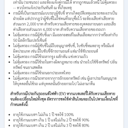
เท่านั้น (รถชนรถ) และต้องแจ้งคู่กรณีได้ หากถูกชนแล้วหนี ไม่คุ้มครอง
-- ควรโทรแจ้งประกันทันที ณ ที่เกิดเหตุ
กรณีที่เป็นกรมธรรม์แบบระบุผู้ขับขี่ หากเกิดอุบัติเหตุและรถของเราเป็น
ฝ่ายผิด แต่ปรากฏว่าผู้ขับขี่ไม่ใช่คนที่ระบุชื่อไว้ จะต้องเสียค่าเสียหาย
ส่วนแรก 2,000 บาท สำหรับความเสียหายของบุคคลภายนอก และเสีย
ค่าเสียหายส่วนแรก 6,000 บาท สำหรับความเสียหายของรถเรา
ไม่คุ้มครอง กรณีผู้ขับขี่เมา มีแอลกอฮอล์ในเส้นเลือดมากกว่าหรือเท่ากับ
50 มิลลิกรัมเปอร์เซ็นต์
ไม่คุ้มครอง กรณีผู้ขับขี่ไม่มีใบอนุญาตขับขี่, ใบขับขี่หมดอายุ หรือมีแต่
ผิดประเภท เช่น มีใบขับขี่จักรยานยนต์ แต่มาใช้ขับรถยนต์
ไม่คุ้มครอง กรณีใช้รถลากจูง ผลักดัน แข่งความเร็ว
ไม่คุ้มครอง กรณีใช้รถในทางผิดกฎหมาย เช่น นำรถไปใช้ชิงทรัพย์ ปล้น
ทรัพย์ ขนยาเสพติด
ไม่คุ้มครอง กรณีใช้รถนอกประเทศไทย
ไม่คุ้มครอง กรณีรถหายจากการยักยอกทรัพย์ เช่น ผู้เอาประกันอนุญาต
ให้บุคคลอื่นใช้รถ แต่บุคคลนั้นยักยอกรถไป ไม่เอามาคืน
สำหรับกรณีประกันรถยนต์ไฟฟ้า (EV) หากแบตเตอรี่ได้รับความเสียหาย
จนต้องเปลี่ยนใหม่ทั้งชุด อัตราการชดใช้ค่าสินไหมจะเป็นไปตามเงื่อนไขที่
กำหนดดังนี้:
อายุใช้งานแบตฯ ไม่เกิน 1 ปี ชดใช้ 100%
อายุใช้งานแบตฯ เกิน 1 ปี แต่ไม่เกิน 2 ปี ชดใช้ 90%
อายุใช้งานแบตฯ เกิน 2 ปี แต่ไม่เกิน 3 ปี ชดใช้ 80%