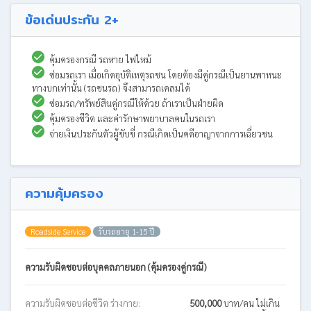
ข้อเด่นประกัน 2+
คุ้มครองกรณี รถหาย ไฟไหม้
ซ่อมรถเรา เมื่อเกิดอุบัติเหตุรถชน โดยต้องมีคู่กรณีเป็นยานพาหนะ
ทางบกเท่านั้น (รถชนรถ) จึงสามารถเคลมได้
ซ่อมรถ/ทรัพย์สินคู่กรณีให้ด้วย ถ้าเราเป็นฝ่ายผิด
คุ้มครองชีวิต และค่ารักษาพยาบาลคนในรถเรา
จ่ายเงินประกันตัวผู้ขับขี่ กรณีเกิดเป็นคดีอาญาจากการเฉี่ยวชน
ความคุ้มครอง
Roadside Service
รับรถอายุ 1-15 ปี
ความรับผิดชอบต่อบุคคลภายนอก (คุ้มครองคู่กรณี)
ความรับผิดชอบต่อชีวิต ร่างกาย:
500,000
บาท/คน ไม่เกิน