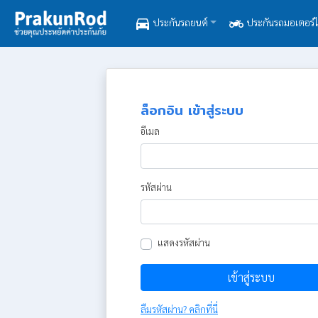
directions_car
two_wheeler
ประกันรถยนต์
ประกันรถมอเตอร์ไ
ล็อกอิน เข้าสู่ระบบ
อีเมล
รหัสผ่าน
แสดงรหัสผ่าน
เข้าสู่ระบบ
ลืมรหัสผ่าน? คลิกที่นี่