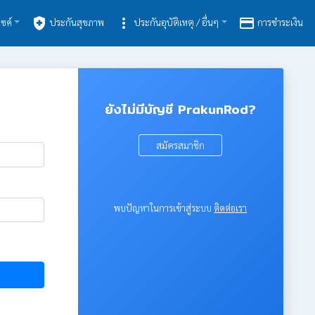
health_and_safety
more_vert
payment
ซค์
ประกันสุขภาพ
ประกันอุบัติเหตุ / อื่นๆ
การชำระเงิน
ยังไม่มีบัญชี PrakunRod?
สมัครสมาชิก
พบปัญหาในการเข้าสู่ระบบ
ติดต่อเรา