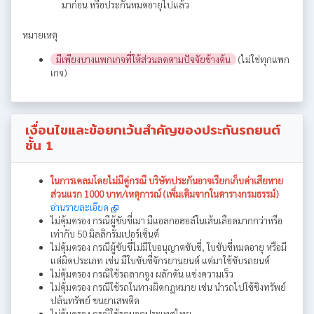
มาก่อน หรือประกันหมดอายุไปแล้ว
หมายเหตุ
มีเพียงบางแพกเกจที่ให้ส่วนลดตามปัจจัยข้างต้น
(ไม่ใช่ทุกแพก
เกจ)
เงื่อนไขและข้อยกเว้นสำคัญของประกันรถยนต์
ชั้น 1
ในการเคลมโดยไม่มีคู่กรณี บริษัทประกันอาจเรียกเก็บค่าเสียหาย
ส่วนแรก 1000 บาท/เหตุการณ์ (เพิ่มเติมจากในตารางกรมธรรม์)
อ่านรายละเอียด
ไม่คุ้มครอง กรณีผู้ขับขี่เมา มีแอลกอฮอล์ในเส้นเลือดมากกว่าหรือ
เท่ากับ 50 มิลลิกรัมเปอร์เซ็นต์
ไม่คุ้มครอง กรณีผู้ขับขี่ไม่มีใบอนุญาตขับขี่, ใบขับขี่หมดอายุ หรือมี
แต่ผิดประเภท เช่น มีใบขับขี่จักรยานยนต์ แต่มาใช้ขับรถยนต์
ไม่คุ้มครอง กรณีใช้รถลากจูง ผลักดัน แข่งความเร็ว
ไม่คุ้มครอง กรณีใช้รถในทางผิดกฎหมาย เช่น นำรถไปใช้ชิงทรัพย์
ปล้นทรัพย์ ขนยาเสพติด
ไม่คุ้มครอง กรณีใช้รถนอกประเทศไทย