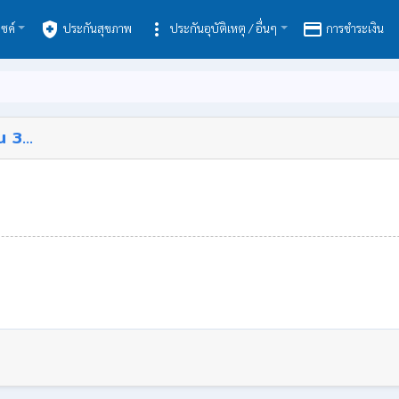
health_and_safety
more_vert
payment
ซค์
ประกันสุขภาพ
ประกันอุบัติเหตุ / อื่นๆ
การชำระเงิน
 3...