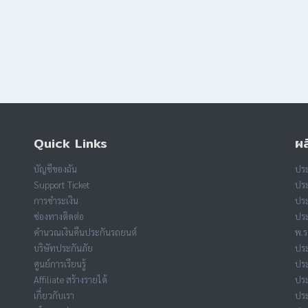
Quick Links
ผล
บัญชีของฉัน
ประ
Support Ticket
ประ
การชำระเงิน
ประ
ช่องทางติดต่อ
ประ
คำนวณเงินคืนประกันรถยนต์
พ.ร
บริษัทประกันภัย
ประ
ศูนย์การเรียนรู้
ประ
Affiliate สร้างรายได้
ปร
เกี่ยวกับเรา
ประ